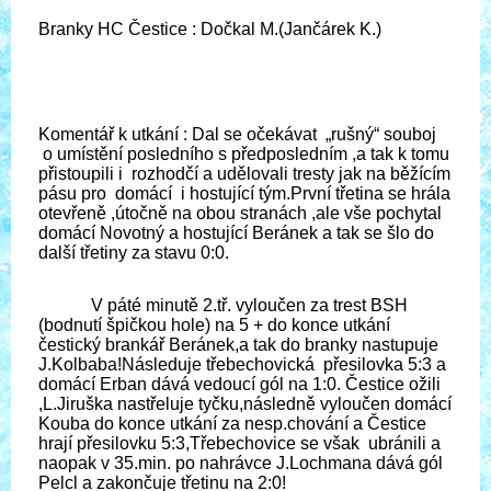
Branky HC Čestice : Dočkal M.(Jančárek K.)
Komentář k utkání :
Dal se očekávat „rušný“ souboj
o umístění posledního s předposledním ,a tak k tomu
přistoupili i rozhodčí a udělovali tresty jak na běžícím
pásu pro domácí i hostující tým.První třetina se hrála
otevřeně ,útočně na obou stranách ,ale vše pochytal
domácí Novotný a hostující Beránek a tak se šlo do
další třetiny za stavu 0:0.
V páté minutě 2.tř. vyloučen za trest BSH
(bodnutí špičkou hole) na 5 + do konce utkání
čestický brankář Beránek,a tak do branky nastupuje
J.Kolbaba!Následuje třebechovická přesilovka 5:3 a
domácí Erban dává vedoucí gól na 1:0. Čestice ožili
,L.Jiruška nastřeluje tyčku,následně vyloučen domácí
Kouba do konce utkání za nesp.chování a Čestice
hrají přesilovku 5:3,Třebechovice se však ubránili a
naopak v 35.min. po nahrávce J.Lochmana dává gól
Pelcl a zakončuje třetinu na 2:0!