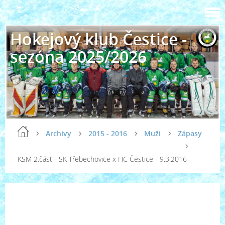
Hokejový klub Čestice -
sezóna 2025/2026
Archivy
2015 - 2016
Muži
Zápasy
KSM 2.část - SK Třebechovice x HC Čestice - 9.3.2016