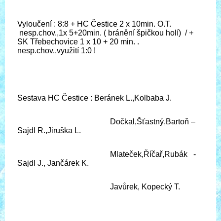
Vyloučení : 8:8 + HC Čestice 2 x 10min. O.T.
nesp.chov.,1x 5+20min. ( bránění špičkou holí) / +
SK Třebechovice 1 x 10 + 20 min. .
nesp.chov.,využití
1:0 !
Sestava HC Čestice : Beránek L.,Kolbaba J.
Dočkal,Šťastný,Bartoň –
Sajdl R.,Jiruška L.
Mlateček,Říčař,Rubák -
Sajdl J., Jančárek K.
Javůrek, Kopecký T.