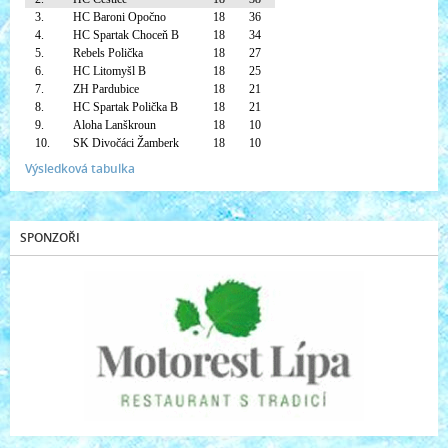
3.
HC Baroni Opočno
18
36
4.
HC Spartak Choceň B
18
34
5.
Rebels Polička
18
27
6.
HC Litomyšl B
18
25
7.
ZH Pardubice
18
21
8.
HC Spartak Polička B
18
21
9.
Aloha Lanškroun
18
10
10.
SK Divočáci Žamberk
18
10
Výsledková tabulka
SPONZOŘI