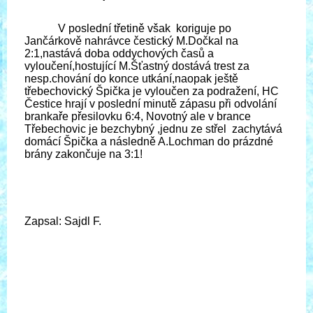
V poslední třetině však koriguje po
Jančárkově nahrávce čestický M.Dočkal na
2:1,nastává doba oddychových časů a
vyloučení,hostující M.Šťastný dostává trest za
nesp.chování do konce utkání,naopak ještě
třebechovický Špička je vyloučen za podražení, HC
Čestice hrají v poslední minutě zápasu při odvolání
brankaře přesilovku 6:4, Novotný ale v brance
Třebechovic je bezchybný ,jednu ze střel zachytává
domácí Špička a následně A.Lochman do prázdné
brány zakončuje na 3:1!
Zapsal: Sajdl F.