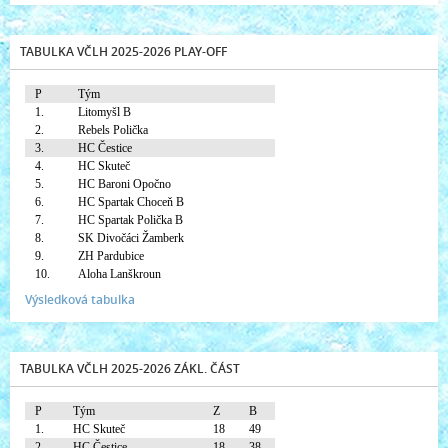
TABULKA VČLH 2025-2026 PLAY-OFF
P
Tým
1.
Litomyšl B
2.
Rebels Polička
3.
HC Čestice
4.
HC Skuteč
5.
HC Baroni Opočno
6.
HC Spartak Choceň B
7.
HC Spartak Polička B
8.
SK Divočáci Žamberk
9.
ZH Pardubice
10.
Aloha Lanškroun
Výsledková tabulka
TABULKA VČLH 2025-2026 ZÁKL. ČÁST
P
Tým
Z
B
1.
HC Skuteč
18
49
2.
HC Čestice
18
38