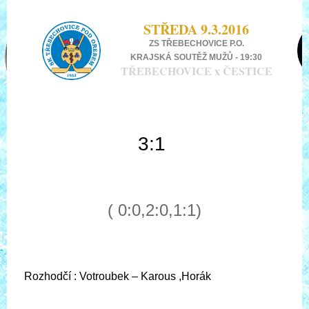
STŘEDA 9.3.2016
ZS TŘEBECHOVICE P.O.
KRAJSKÁ SOUTĚŽ MUŽŮ - 19:30
TŘEBECHOVICE x ČESTICE
3:1
( 0:0,2:0,1:1)
Rozhodčí : Votroubek – Karous ,Horák