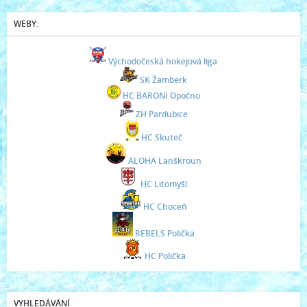
WEBY:
Východočeská hokejová liga
SK Žamberk
HC BARONI Opočno
ZH Pardubice
HC Skuteč
ALOHA Lanškroun
HC Litomyšl
HC Choceň
REBELS Polička
HC Polička
VYHLEDÁVÁNÍ