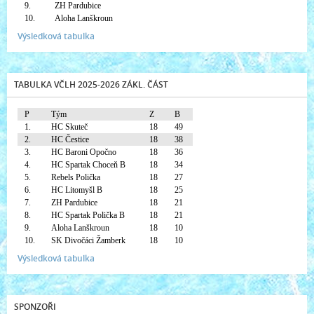
9.
ZH Pardubice
10.
Aloha Lanškroun
Výsledková tabulka
TABULKA VČLH 2025-2026 ZÁKL. ČÁST
P
Tým
Z
B
1.
HC Skuteč
18
49
2.
HC Čestice
18
38
3.
HC Baroni Opočno
18
36
4.
HC Spartak Choceň B
18
34
5.
Rebels Polička
18
27
6.
HC Litomyšl B
18
25
7.
ZH Pardubice
18
21
8.
HC Spartak Polička B
18
21
9.
Aloha Lanškroun
18
10
10.
SK Divočáci Žamberk
18
10
Výsledková tabulka
SPONZOŘI