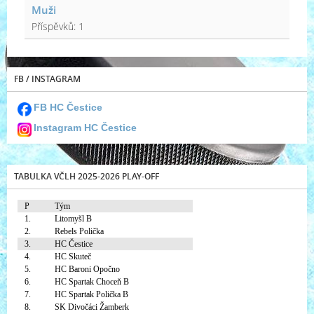
Muži
Příspěvků:
1
FB / INSTAGRAM
FB HC Čestice
Instagram HC Čestice
TABULKA VČLH 2025-2026 PLAY-OFF
P
Tým
1.
Litomyšl B
2.
Rebels Polička
3.
HC Čestice
4.
HC Skuteč
5.
HC Baroni Opočno
6.
HC Spartak Choceň B
7.
HC Spartak Polička B
8.
SK Divočáci Žamberk