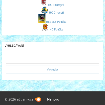
HC Litomyšl
HC Choceň
REBELS Polička
HC Polička
VYHLEDÁVÁNÍ
© 2026 eStránky.cz
|
Nahoru ↑