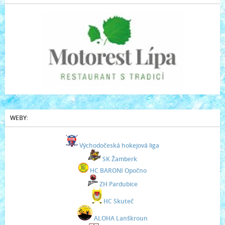
WEBY:
Východočeská hokejová liga
SK Žamberk
HC BARONI Opočno
ZH Pardubice
HC Skuteč
ALOHA Lanškroun