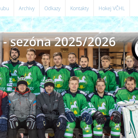
klubu
Archivy
Odkazy
Kontakty
Hokej VČHL
 - sezóna 2025/2026