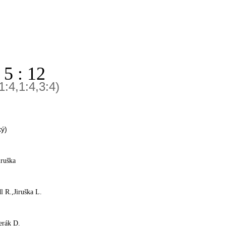
5 : 12
1:4,1:4,3:4)
ký)
ška
iruška L.
 D.