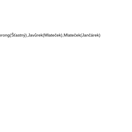
orong(Šťastný),Javůrek(Mlateček),Mlateček(Jančárek)