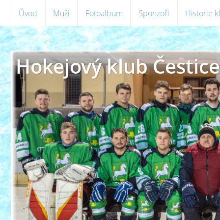
Úvod
Muži
Fotoalbum
Sponzoři
Historie 
Hokejový klub Čestice