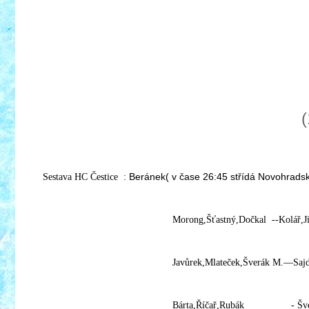
(
Beránek( v čase 26:45 střídá Novohrads
Sestava HC Čestice :
Morong,Šťastný,Dočkal --Kolář,Jiru
Javůrek,Mlateček,Šverák M.—Sajdl R.,J
Bárta,Říčař,Rubák - Šverák