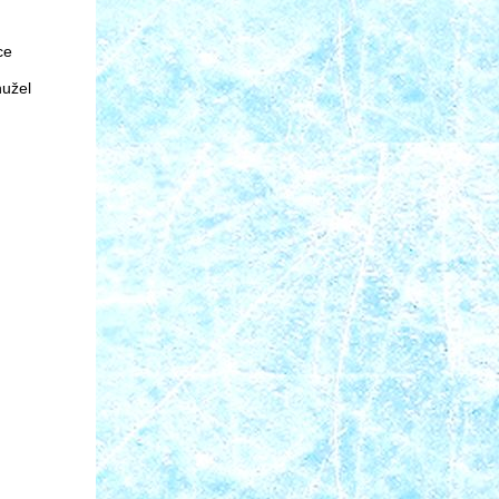
ce
hužel