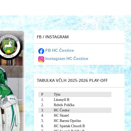
FB / INSTAGRAM
FB HC Čestice
Instagram HC Čestice
TABULKA VČLH 2025-2026 PLAY-OFF
P
Tým
1.
Litomyšl B
2.
Rebels Polička
3.
HC Čestice
4.
HC Skuteč
5.
HC Baroni Opočno
6.
HC Spartak Choceň B