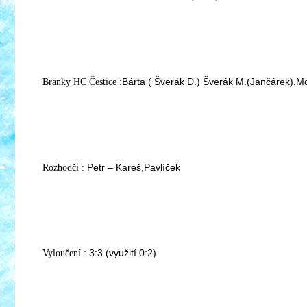
Bárta ( Šverák D.) Šverák M.(Jančárek),M
Branky HC Čestice :
Petr – Kareš,Pavlíček
Rozhodčí :
3:3 (využití 0:2)
Vyloučení :