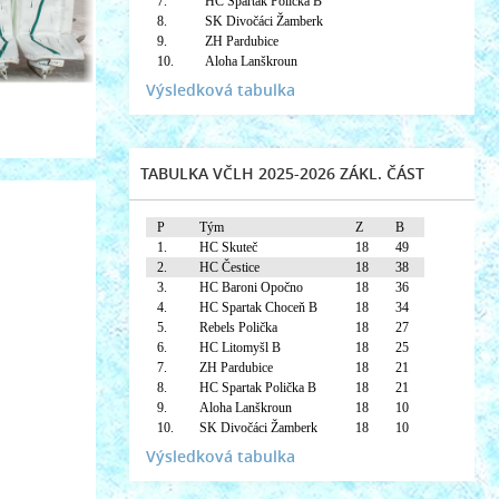
7.
HC Spartak Polička B
8.
SK Divočáci Žamberk
9.
ZH Pardubice
10.
Aloha Lanškroun
Výsledková tabulka
TABULKA VČLH 2025-2026 ZÁKL. ČÁST
P
Tým
Z
B
1.
HC Skuteč
18
49
2.
HC Čestice
18
38
3.
HC Baroni Opočno
18
36
4.
HC Spartak Choceň B
18
34
5.
Rebels Polička
18
27
6.
HC Litomyšl B
18
25
7.
ZH Pardubice
18
21
8.
HC Spartak Polička B
18
21
9.
Aloha Lanškroun
18
10
10.
SK Divočáci Žamberk
18
10
Výsledková tabulka