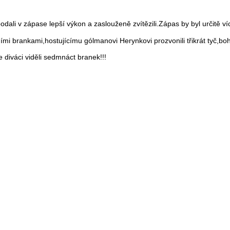
ali v zápase lepší výkon a zaslouženě zvítězili.Zápas by byl určitě ví
mi brankami,hostujícímu gólmanovi Herynkovi prozvonili třikrát tyč,bo
e diváci viděli sedmnáct branek!!!