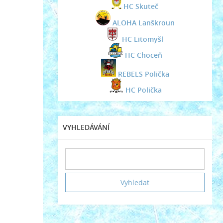
HC Skuteč
ALOHA Lanškroun
HC Litomyšl
HC Choceň
REBELS Polička
HC Polička
VYHLEDÁVÁNÍ