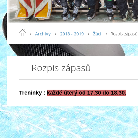
Archivy
2018 - 2019
Žáci
Rozpis zápasů
Rozpis zápasů
Treninky :
každé úterý od 17.30 do 18.30.