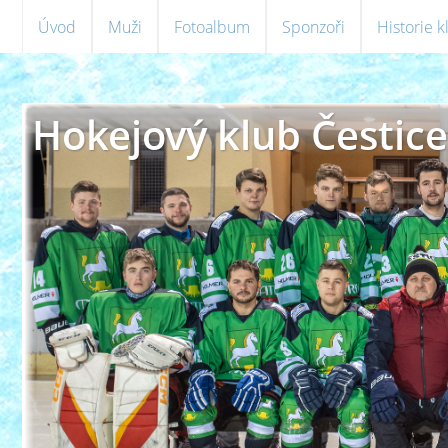
Úvod
Muži
Fotoalbum
Sponzoři
Historie 
Hokejový klub Čestice