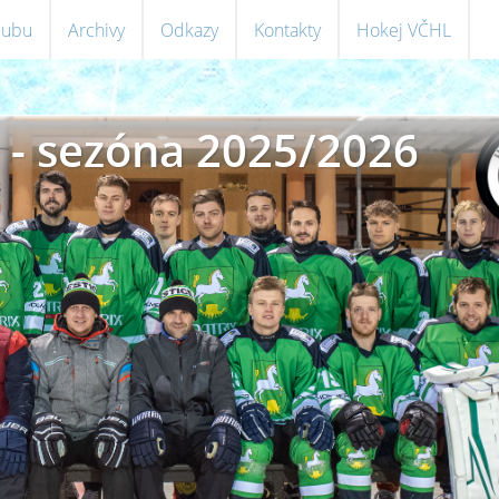
klubu
Archivy
Odkazy
Kontakty
Hokej VČHL
 - sezóna 2025/2026