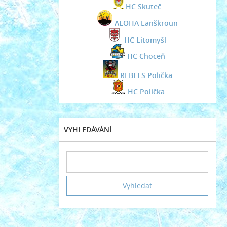
HC Skuteč
ALOHA Lanškroun
HC Litomyšl
HC Choceň
REBELS Polička
HC Polička
VYHLEDÁVÁNÍ