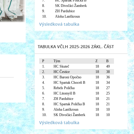
7.
HC Spartak Polička B
8.
SK Divočáci Žamberk
9.
ZH Pardubice
10.
Aloha Lanškroun
Výsledková tabulka
TABULKA VČLH 2025-2026 ZÁKL. ČÁST
P
Tým
Z
B
1.
HC Skuteč
18
49
2.
HC Čestice
18
38
3.
HC Baroni Opočno
18
36
4.
HC Spartak Choceň B
18
34
5.
Rebels Polička
18
27
6.
HC Litomyšl B
18
25
7.
ZH Pardubice
18
21
8.
HC Spartak Polička B
18
21
9.
Aloha Lanškroun
18
10
10.
SK Divočáci Žamberk
18
10
Výsledková tabulka