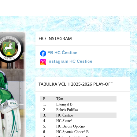
FB / INSTAGRAM
FB HC Čestice
Instagram HC Čestice
TABULKA VČLH 2025-2026 PLAY-OFF
P
Tým
1.
Litomyšl B
2.
Rebels Polička
3.
HC Čestice
4.
HC Skuteč
5.
HC Baroni Opočno
6.
HC Spartak Choceň B