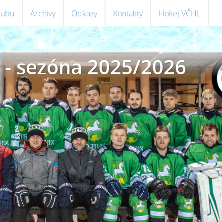
klubu
Archivy
Odkazy
Kontakty
Hokej VČHL
 - sezóna 2025/2026