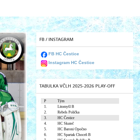
FB / INSTAGRAM
FB HC Čestice
Instagram HC Čestice
TABULKA VČLH 2025-2026 PLAY-OFF
P
Tým
1.
Litomyšl B
2.
Rebels Polička
3.
HC Čestice
4.
HC Skuteč
5.
HC Baroni Opočno
6.
HC Spartak Choceň B