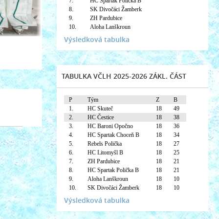
7.
HC Spartak Polička B
8.
SK Divočáci Žamberk
9.
ZH Pardubice
10.
Aloha Lanškroun
Výsledková tabulka
TABULKA VČLH 2025-2026 ZÁKL. ČÁST
P
Tým
Z
B
1.
HC Skuteč
18
49
2.
HC Čestice
18
38
3.
HC Baroni Opočno
18
36
4.
HC Spartak Choceň B
18
34
5.
Rebels Polička
18
27
6.
HC Litomyšl B
18
25
7.
ZH Pardubice
18
21
8.
HC Spartak Polička B
18
21
9.
Aloha Lanškroun
18
10
10.
SK Divočáci Žamberk
18
10
Výsledková tabulka