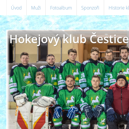
Úvod
Muži
Fotoalbum
Sponzoři
Historie 
Hokejový klub Čestice