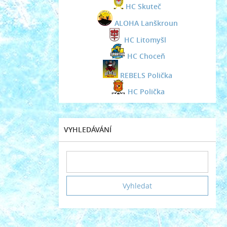
HC Skuteč
ALOHA Lanškroun
HC Litomyšl
HC Choceň
REBELS Polička
HC Polička
VYHLEDÁVÁNÍ