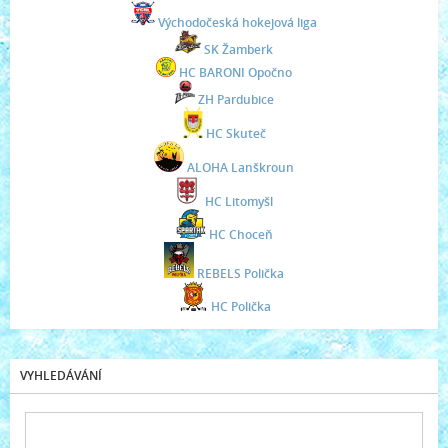
Východočeská hokejová liga
SK Žamberk
HC BARONI Opočno
ZH Pardubice
HC Skuteč
ALOHA Lanškroun
HC Litomyšl
HC Choceň
REBELS Polička
HC Polička
VYHLEDÁVÁNÍ