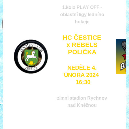
1.kolo PLAY OFF -
oblastní ligy ledního
hokeje
HC ČESTICE
x
REBELS
POLIČKA
NEDĚLE 4.
ÚNORA 2024
16:30
zimní stadion Rychnov
nad Kněžnou