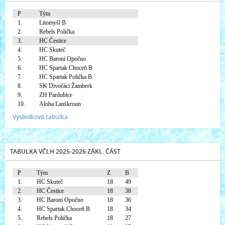
P
Tým
1.
Litomyšl B
2.
Rebels Polička
3.
HC Čestice
4.
HC Skuteč
5.
HC Baroni Opočno
6.
HC Spartak Choceň B
7.
HC Spartak Polička B
8.
SK Divočáci Žamberk
9.
ZH Pardubice
10.
Aloha Lanškroun
Výsledková tabulka
TABULKA VČLH 2025-2026 ZÁKL. ČÁST
P
Tým
Z
B
1.
HC Skuteč
18
49
2.
HC Čestice
18
38
3.
HC Baroni Opočno
18
36
4.
HC Spartak Choceň B
18
34
5.
Rebels Polička
18
27