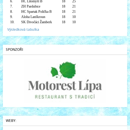
6.
HC Litomyšl B
18
25
7.
ZH Pardubice
18
21
8.
HC Spartak Polička B
18
21
9.
Aloha Lanškroun
18
10
10.
SK Divočáci Žamberk
18
10
Výsledková tabulka
SPONZOŘI
WEBY: