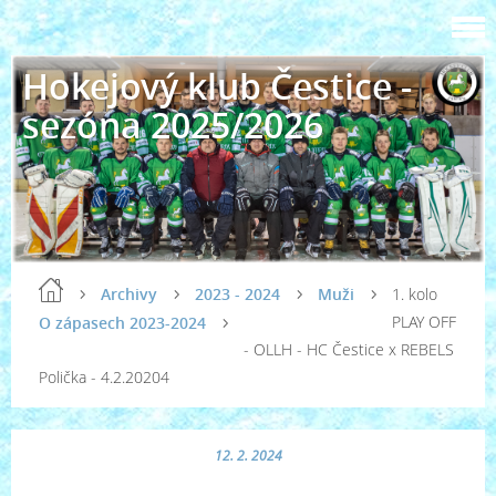
Hokejový klub Čestice -
sezóna 2025/2026
Archivy
2023 - 2024
Muži
1. kolo
PLAY OFF
O zápasech 2023-2024
- OLLH - HC Čestice x REBELS
Polička - 4.2.20204
12. 2. 2024