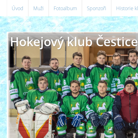
Úvod
Muži
Fotoalbum
Sponzoři
Historie 
Hokejový klub Čestice