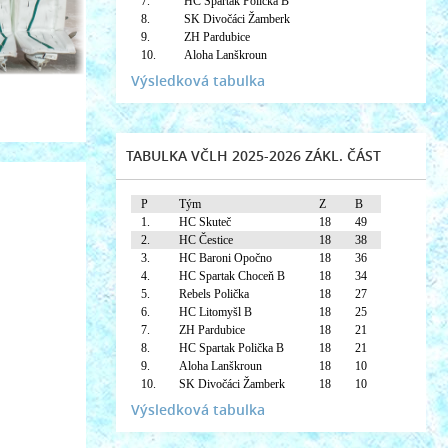
7.
HC Spartak Polička B
8.
SK Divočáci Žamberk
9.
ZH Pardubice
10.
Aloha Lanškroun
Výsledková tabulka
TABULKA VČLH 2025-2026 ZÁKL. ČÁST
P
Tým
Z
B
1.
HC Skuteč
18
49
2.
HC Čestice
18
38
3.
HC Baroni Opočno
18
36
4.
HC Spartak Choceň B
18
34
5.
Rebels Polička
18
27
6.
HC Litomyšl B
18
25
7.
ZH Pardubice
18
21
8.
HC Spartak Polička B
18
21
9.
Aloha Lanškroun
18
10
10.
SK Divočáci Žamberk
18
10
Výsledková tabulka