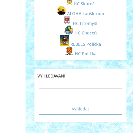
HC Skuteč
ALOHA Lanškroun
HC Litomyšl
HC Choceň
REBELS Polička
HC Polička
VYHLEDÁVÁNÍ