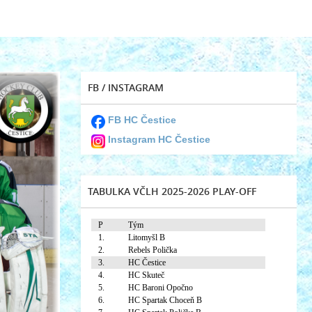
FB / INSTAGRAM
FB HC Čestice
Instagram HC Čestice
TABULKA VČLH 2025-2026 PLAY-OFF
P
Tým
1.
Litomyšl B
2.
Rebels Polička
3.
HC Čestice
4.
HC Skuteč
5.
HC Baroni Opočno
6.
HC Spartak Choceň B