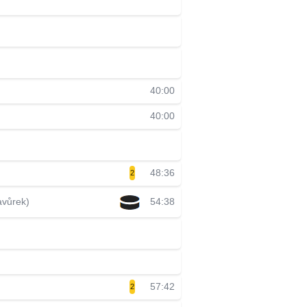
40:00
40:00
48:36
2
avůrek)
54:38
57:42
2