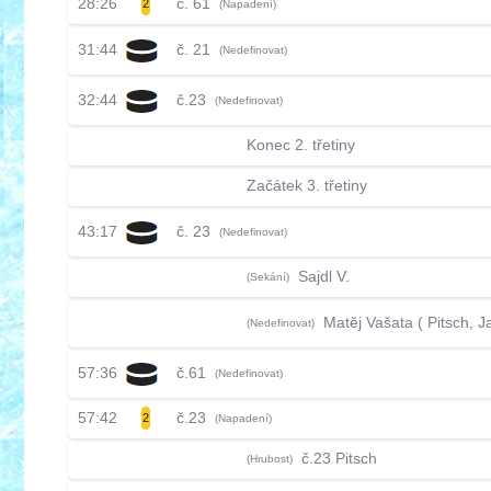
28:26
č. 61
2
(Napadení)
31:44
č. 21
(Nedefinovat)
32:44
č.23
(Nedefinovat)
Konec 2. třetiny
Začátek 3. třetiny
43:17
č. 23
(Nedefinovat)
Sajdl V.
(Sekání)
Matěj Vašata ( Pitsch, J
(Nedefinovat)
57:36
č.61
(Nedefinovat)
57:42
č.23
2
(Napadení)
č.23 Pitsch
(Hrubost)