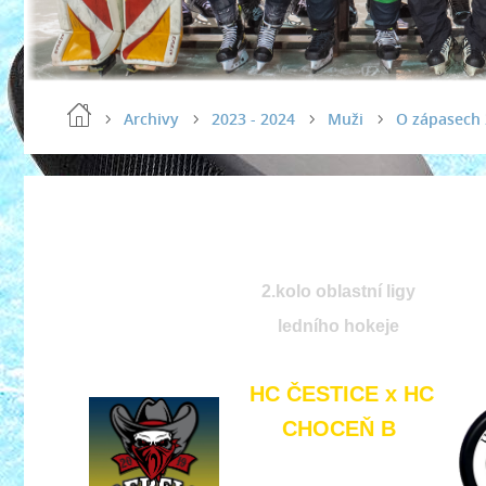
Archivy
2023 - 2024
Muži
O zápasech
2.kolo oblastní ligy
ledního hokeje
HC ČESTICE x HC
CHOCEŇ B