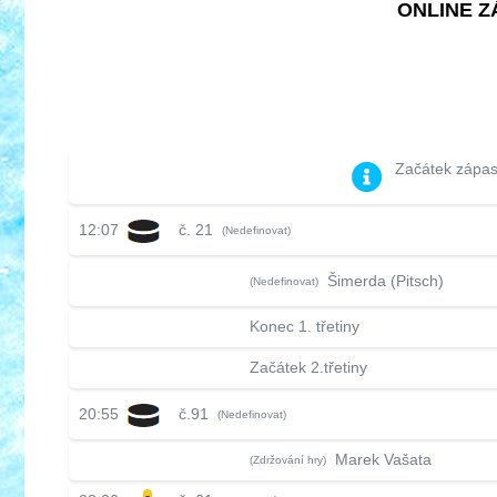
ONLINE ZÁ
Začátek zápa
12:07
č. 21
(Nedefinovat)
Šimerda (Pitsch)
(Nedefinovat)
Konec 1. třetiny
Začátek 2.třetiny
20:55
č.91
(Nedefinovat)
Marek Vašata
(Zdržování hry)