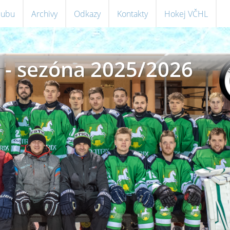
klubu
Archivy
Odkazy
Kontakty
Hokej VČHL
 - sezóna 2025/2026