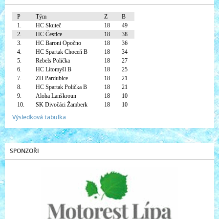
P
Tým
Z
B
1.
HC Skuteč
18
49
2.
HC Čestice
18
38
3.
HC Baroni Opočno
18
36
4.
HC Spartak Choceň B
18
34
5.
Rebels Polička
18
27
6.
HC Litomyšl B
18
25
7.
ZH Pardubice
18
21
8.
HC Spartak Polička B
18
21
9.
Aloha Lanškroun
18
10
10.
SK Divočáci Žamberk
18
10
Výsledková tabulka
SPONZOŘI