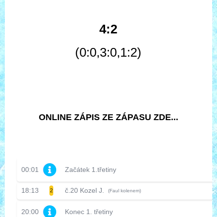
4:2
(0:0,3:0,1:2)
ONLINE ZÁPIS ZE ZÁPASU ZDE...
00:01
Začátek 1.třetiny
18:13
č.20 Kozel J.
2
(Faul kolenem)
20:00
Konec 1. třetiny