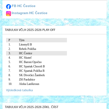
FB HC Čestice
Instagram HC Čestice
TABULKA VČLH 2025-2026 PLAY-OFF
P
Tým
1.
Litomyšl B
2.
Rebels Polička
3.
HC Čestice
4.
HC Skuteč
5.
HC Baroni Opočno
6.
HC Spartak Choceň B
7.
HC Spartak Polička B
8.
SK Divočáci Žamberk
9.
ZH Pardubice
10.
Aloha Lanškroun
Výsledková tabulka
TABULKA VČLH 2025-2026 ZÁKL. ČÁST