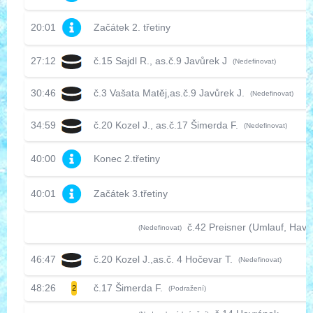
20:01
Začátek 2. třetiny
27:12
č.15 Sajdl R., as.č.9 Javůrek J
(Nedefinovat)
30:46
č.3 Vašata Matěj,as.č.9 Javůrek J.
(Nedefinovat)
34:59
č.20 Kozel J., as.č.17 Šimerda F.
(Nedefinovat)
40:00
Konec 2.třetiny
40:01
Začátek 3.třetiny
č.42
Preisner (Umlauf, Havr
(Nedefinovat)
46:47
č.20 Kozel J.,as.č. 4 Hočevar T.
(Nedefinovat)
48:26
č.17 Šimerda F.
2
(Podražení)