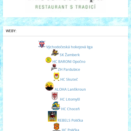
WEBY:
Východočeská hokejová liga
SK Žamberk
HC BARONI Opočno
ZH Pardubice
HC Skuteč
ALOHA Lanškroun
HC Litomyšl
HC Choceň
REBELS Polička
HC Polička