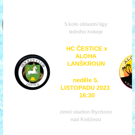
5.kolo oblastní ligy
ledního hokeje
HC ČESTICE x
ALOHA
LANŠKROUN
neděle 5.
LISTOPADU 2023
16:30
zimní stadion Rychnov
nad Kněžnou