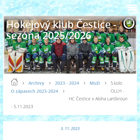
Hokejový klub Čestice -
sezóna 2025/2026
Archivy
2023 - 2024
Muži
5.kolo
OLLH -
O zápasech 2023-2024
HC Čestice x Aloha Lanškroun
- 5.11.2023
3. 11. 2023