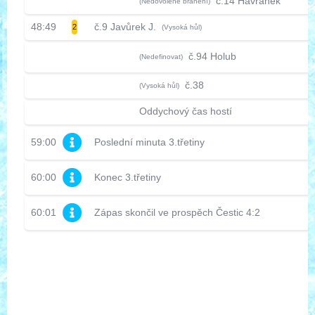
č.14 Havránek
(Nedovolené bránění)
48:49
č.9 Javůrek J.
2
(Vysoká hůl)
č.94 Holub
(Nedefinovat)
č.38
(Vysoká hůl)
Oddychový čas hostí
59:00
Poslední minuta 3.třetiny
60:00
Konec 3.třetiny
60:01
Zápas skončil ve prospěch Čestic 4:2