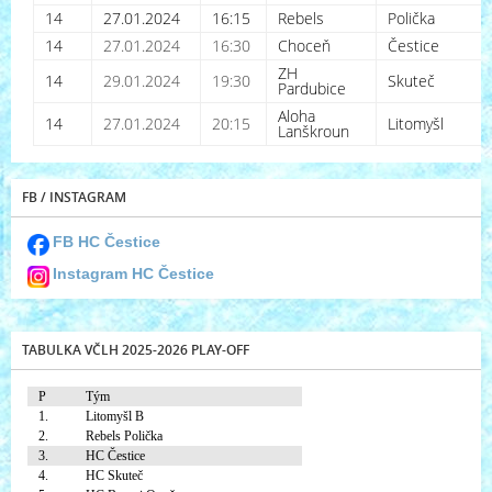
14
27.01.2024
16:15
Rebels
Polička
14
27.01.2024
16:30
Choceň
Čestice
ZH
14
29.01.2024
19:30
Skuteč
Pardubice
Aloha
14
27.01.2024
20:15
Litomyšl
Lanškroun
FB / INSTAGRAM
FB HC Čestice
Instagram HC Čestice
TABULKA VČLH 2025-2026 PLAY-OFF
P
Tým
1.
Litomyšl B
2.
Rebels Polička
3.
HC Čestice
4.
HC Skuteč