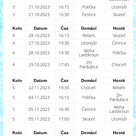
3
21.10.2023
16:15
Polička
Litomyšl
3
21.10.2023
16:30
Čestice
Skuteč
Kolo
Datum
Čas
Domácí
Hosté
4
28.10.2023
16:15
Rebels
Skuteč
4
27.10.2023
19:30
Litomyšl
Čestice
Aloha
4
28.10.2023
19:30
Polička
Lanškroun
ZH
4
29.10.2023
17:45
Choceň
Pardubice
Kolo
Datum
Čas
Domácí
Hosté
5
22.11.2023
19:30
Choceň
Rebels
ZH
5
04.11.2023
16:15
Polička
Pardubice
Aloha
5
05.11.2023
16:30
Čestice
Lanškroun
5
05.11.2023
17:00
Skuteč
Litomyšl
Kolo
Datum
Čas
Domácí
Hosté