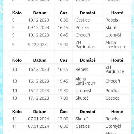
Kolo
Datum
Čas
Domácí
Hosté
9
10.12.2023
16:30
Čestice
Rebels
9
09.12.2023
16:15
Polička
Skuteč
9
10.12.2023
16:45
Choceň
Litomyšl
ZH
Aloha
9
9.12.2023
19:00
Pardubice
Lanškroun
Kolo
Datum
Čas
Domácí
Hosté
ZH
10
16.12.2023
16:15
Rebels
Pardubice
Aloha
10
16.12.2023
19:45
Choceň
Lanškroun
10
15.12.2023
19:30
Litomyšl
Polička
10
17.12.2023
17:00
Skuteč
Čestice
Kolo
Datum
Čas
Domácí
Hosté
11
07.01.2024
17:00
Skuteč
Rebels
11
07.01.2024
16:30
Čestice
Litomyšl
Aloha