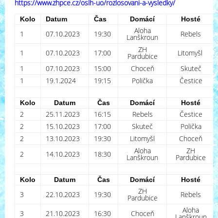
https://www.zhpce.cz/oslh-uo/rozlosovani-a-vysledky/
Kolo
Datum
Čas
Domácí
Hosté
Aloha
1
07.10.2023
19:30
Rebels
Lanškroun
ZH
1
07.10.2023
17:00
Litomyšl
Pardubice
1
07.10.2023
15:00
Choceň
Skuteč
1
19.1.2024
19:15
Polička
Čestice
Kolo
Datum
Čas
Domácí
Hosté
2
25.11.2023
16:15
Rebels
Čestice
2
15.10.2023
17:00
Skuteč
Polička
2
13.10.2023
19:30
Litomyšl
Choceň
Aloha
ZH
2
14.10.2023
18:30
Lanškroun
Pardubice
Kolo
Datum
Čas
Domácí
Hosté
ZH
3
22.10.2023
19:30
Rebels
Pardubice
Aloha
3
21.10.2023
16:30
Choceň
Lanškroun