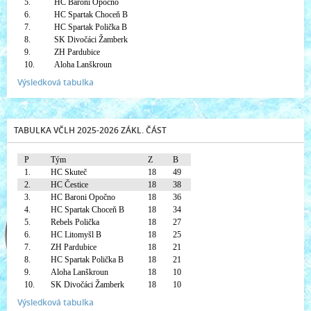
5.
HC Baroni Opočno
6.
HC Spartak Choceň B
7.
HC Spartak Polička B
8.
SK Divočáci Žamberk
9.
ZH Pardubice
10.
Aloha Lanškroun
Výsledková tabulka
TABULKA VČLH 2025-2026 ZÁKL. ČÁST
P
Tým
Z
B
1.
HC Skuteč
18
49
2.
HC Čestice
18
38
3.
HC Baroni Opočno
18
36
4.
HC Spartak Choceň B
18
34
5.
Rebels Polička
18
27
6.
HC Litomyšl B
18
25
7.
ZH Pardubice
18
21
8.
HC Spartak Polička B
18
21
9.
Aloha Lanškroun
18
10
10.
SK Divočáci Žamberk
18
10
Výsledková tabulka