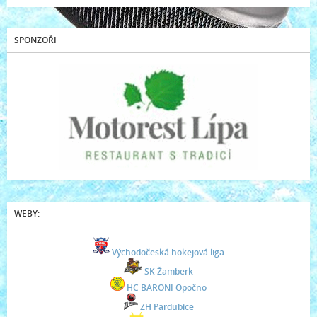
SPONZOŘI
WEBY:
Východočeská hokejová liga
SK Žamberk
HC BARONI Opočno
ZH Pardubice