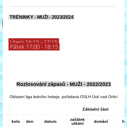
TRÉNINKY - MUŽI - 2023/2024
Úterý 16:15 - 17:15
Pátek 17:00 - 18:15
Rozlosování zápasů - MUŽI - 2022/2023
Oblastní liga ledního hokeje, pořádaná OSLH Ústí nad Orlicí
Základní část
začátek
kolo
den
datum
domácí
ho
utkání