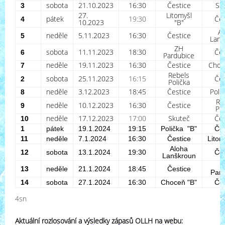
sobota
21.10.2023
16:30
Čestice
Sk
3
27.
Litomyšl
pátek
19:30
Čes
4
10.2023
"B"
Al
neděle
5.11.2023
16:30
Čestice
5
Lanš
ZH
sobota
11.11.2023
18:30
Čes
6
Pardubice
neděle
19.11.2023
16:30
Čestice
Cho
7
Rebels
sobota
25.11.2023
16:15
Čes
2
Polička
neděle
3.12.2023
18:45
Čestice
Poli
8
Re
neděle
10.12.2023
16:30
Čestice
9
Pol
neděle
17.12.2023
17:00
Skuteč
Čes
10
1
pátek
19.1.2024
19:15
Polička "B"
Čes
11
neděle
7.1.2024
16:30
Čestice
Litom
Aloha
12
sobota
13.1.2024
19:30
Čes
Lanškroun
13
neděle
21.1.2024
18:45
Čestice
Pard
14
sobota
27.1.2024
16:30
Choceň
"B"
Čes
4sn
Aktuální rozlosování a výsledky zápasů OLLH na webu: