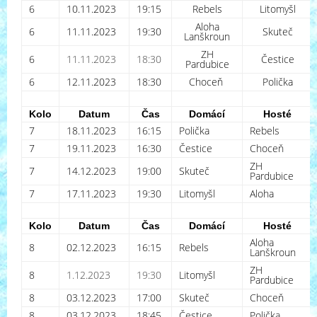
6
10.11.2023
19:15
Rebels
Litomyšl
Aloha
6
11.11.2023
19:30
Skuteč
Lanškroun
ZH
6
11.11.2023
18:30
Čestice
Pardubice
6
12.11.2023
18:30
Choceň
Polička
Kolo
Datum
Čas
Domácí
Hosté
7
18.11.2023
16:15
Polička
Rebels
7
19.11.2023
16:30
Čestice
Choceň
ZH
7
14.12.2023
19:00
Skuteč
Pardubice
7
17.11.2023
19:30
Litomyšl
Aloha
Kolo
Datum
Čas
Domácí
Hosté
Aloha
8
02.12.2023
16:15
Rebels
Lanškroun
ZH
8
1.12.2023
19:30
Litomyšl
Pardubice
8
03.12.2023
17:00
Skuteč
Choceň
8
03.12.2023
18:45
Čestice
Polička