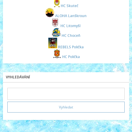
HC Skuteč
ALOHA Lanškroun
HC Litomyšl
HC Choceň
REBELS Polička
HC Polička
VYHLEDÁVÁNÍ