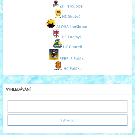
ZH Pardubice
HC Skuteč
ALOHA Lanškroun
HC Litomyšl
HC Choceň
REBELS Polička
HC Polička
VYHLEDÁVÁNÍ