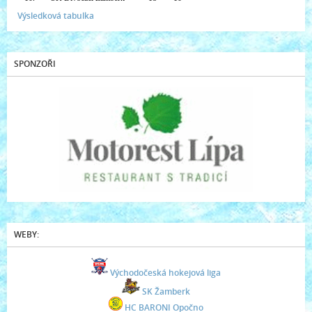
Výsledková tabulka
SPONZOŘI
WEBY:
Východočeská hokejová liga
SK Žamberk
HC BARONI Opočno