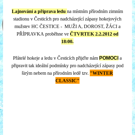
Lajnování a příprava ledu
na místním přírodním zimním
stadionu v Česticích pro nadcházející zápasy hokejových
mužstev HC ČESTICE - MUŽI A, DOROST, ŽÁCI a
PŘÍPRAVKA
proběhne ve
ČTVRTEK 2.2.2012 od
18:00.
Přátelé hokeje a ledu v Česticích přijďte nám
POMOCI
a
připravit tak ideální podmínky pro nadcházející zápasy pod
širým nebem na přírodním ledě tzv.
"WINTER
CLASSIC"