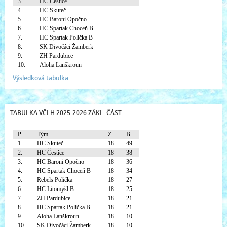
3.
HC Čestice
4.
HC Skuteč
5.
HC Baroni Opočno
6.
HC Spartak Choceň B
7.
HC Spartak Polička B
8.
SK Divočáci Žamberk
9.
ZH Pardubice
10.
Aloha Lanškroun
Výsledková tabulka
TABULKA VČLH 2025-2026 ZÁKL. ČÁST
P
Tým
Z
B
1.
HC Skuteč
18
49
2.
HC Čestice
18
38
3.
HC Baroni Opočno
18
36
4.
HC Spartak Choceň B
18
34
5.
Rebels Polička
18
27
6.
HC Litomyšl B
18
25
7.
ZH Pardubice
18
21
8.
HC Spartak Polička B
18
21
9.
Aloha Lanškroun
18
10
10.
SK Divočáci Žamberk
18
10