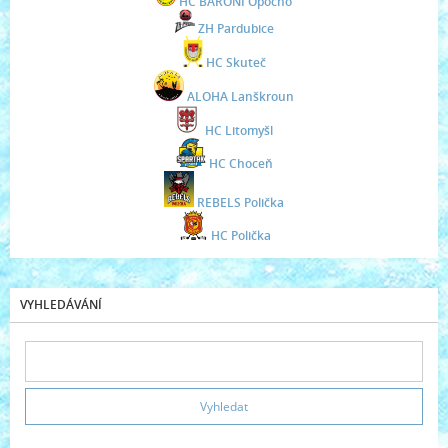
HC BARONI Opočno
ZH Pardubice
HC Skuteč
ALOHA Lanškroun
HC Litomyšl
HC Choceň
REBELS Polička
HC Polička
VYHLEDÁVÁNÍ