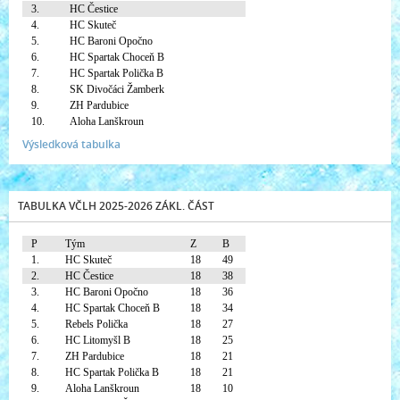
3.
HC Čestice
4.
HC Skuteč
5.
HC Baroni Opočno
6.
HC Spartak Choceň B
7.
HC Spartak Polička B
8.
SK Divočáci Žamberk
9.
ZH Pardubice
10.
Aloha Lanškroun
Výsledková tabulka
TABULKA VČLH 2025-2026 ZÁKL. ČÁST
P
Tým
Z
B
1.
HC Skuteč
18
49
2.
HC Čestice
18
38
3.
HC Baroni Opočno
18
36
4.
HC Spartak Choceň B
18
34
5.
Rebels Polička
18
27
6.
HC Litomyšl B
18
25
7.
ZH Pardubice
18
21
8.
HC Spartak Polička B
18
21
9.
Aloha Lanškroun
18
10