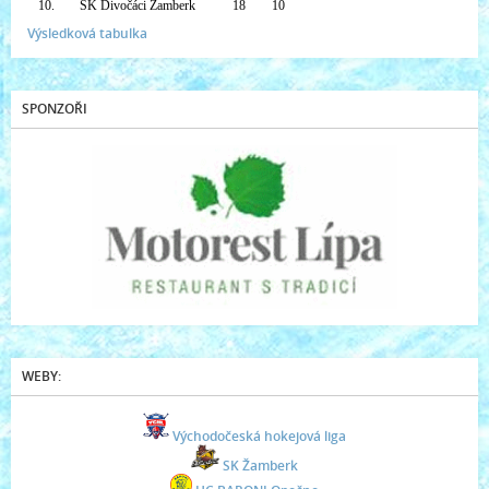
10.
SK Divočáci Žamberk
18
10
Výsledková tabulka
SPONZOŘI
WEBY:
Východočeská hokejová liga
SK Žamberk