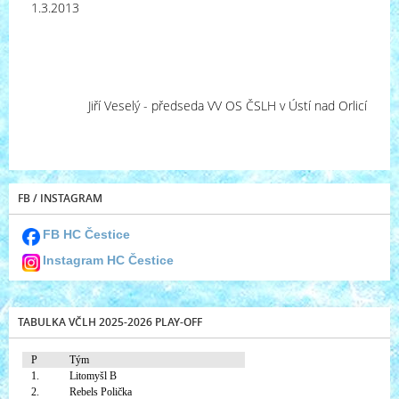
1.3.2013
Jiří Veselý - předseda VV OS ČSLH v Ústí nad Orlicí
FB / INSTAGRAM
FB HC Čestice
Instagram HC Čestice
TABULKA VČLH 2025-2026 PLAY-OFF
P
Tým
1.
Litomyšl B
2.
Rebels Polička