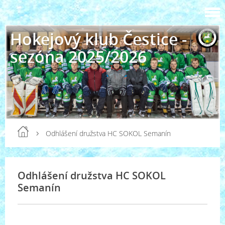
Hokejový klub Čestice -
sezóna 2025/2026
Odhlášení družstva HC SOKOL Semanín
Odhlášení družstva HC SOKOL
Semanín