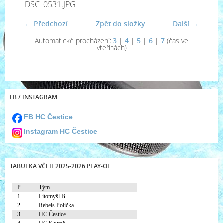
DSC_0531.JPG
← Předchozí
Zpět do složky
Další →
Automatické procházení:
3
|
4
|
5
|
6
|
7
(čas ve
vteřinách)
FB / INSTAGRAM
FB HC Čestice
Instagram HC Čestice
TABULKA VČLH 2025-2026 PLAY-OFF
P
Tým
1.
Litomyšl B
2.
Rebels Polička
3.
HC Čestice