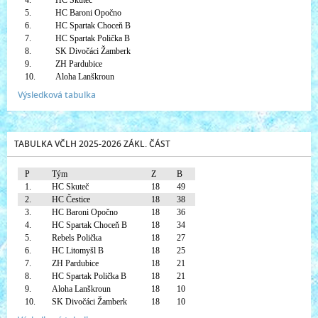
4.
HC Skuteč
5.
HC Baroni Opočno
6.
HC Spartak Choceň B
7.
HC Spartak Polička B
8.
SK Divočáci Žamberk
9.
ZH Pardubice
10.
Aloha Lanškroun
Výsledková tabulka
TABULKA VČLH 2025-2026 ZÁKL. ČÁST
P
Tým
Z
B
1.
HC Skuteč
18
49
2.
HC Čestice
18
38
3.
HC Baroni Opočno
18
36
4.
HC Spartak Choceň B
18
34
5.
Rebels Polička
18
27
6.
HC Litomyšl B
18
25
7.
ZH Pardubice
18
21
8.
HC Spartak Polička B
18
21
9.
Aloha Lanškroun
18
10
10.
SK Divočáci Žamberk
18
10