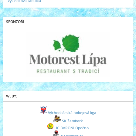
Výsledková tabulka
SPONZOŘI
WEBY:
Východočeská hokejová liga
SK Žamberk
HC BARONI Opočno