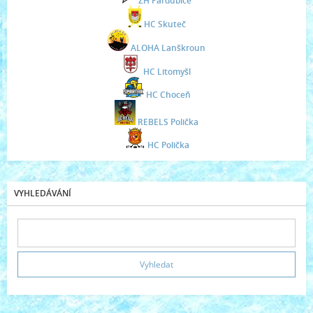
ZH Pardubice
HC Skuteč
ALOHA Lanškroun
HC Litomyšl
HC Choceň
REBELS Polička
HC Polička
VYHLEDÁVÁNÍ