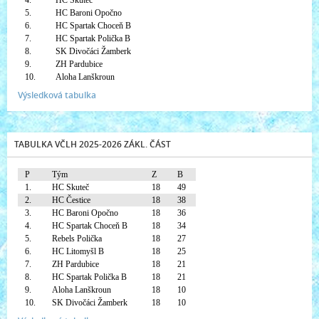
4.
HC Skuteč
5.
HC Baroni Opočno
6.
HC Spartak Choceň B
7.
HC Spartak Polička B
8.
SK Divočáci Žamberk
9.
ZH Pardubice
10.
Aloha Lanškroun
Výsledková tabulka
TABULKA VČLH 2025-2026 ZÁKL. ČÁST
P
Tým
Z
B
1.
HC Skuteč
18
49
2.
HC Čestice
18
38
3.
HC Baroni Opočno
18
36
4.
HC Spartak Choceň B
18
34
5.
Rebels Polička
18
27
6.
HC Litomyšl B
18
25
7.
ZH Pardubice
18
21
8.
HC Spartak Polička B
18
21
9.
Aloha Lanškroun
18
10
10.
SK Divočáci Žamberk
18
10