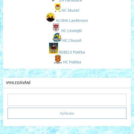
ZH Pardubice
HC Skuteč
ALOHA Lanškroun
HC Litomyšl
HC Choceň
REBELS Polička
HC Polička
VYHLEDÁVÁNÍ