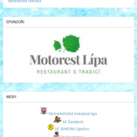
Výsledková tabulka
SPONZOŘI
WEBY:
Východočeská hokejová liga
SK Žamberk
HC BARONI Opočno