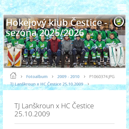
Hokejový klub Čestice -
sezóna 2025/2026
Fotoalbum
2009 - 2010
P1060374.JPG
TJ Lanškroun x HC Čestice 25.10.2009
TJ Lanškroun x HC Čestice
25.10.2009