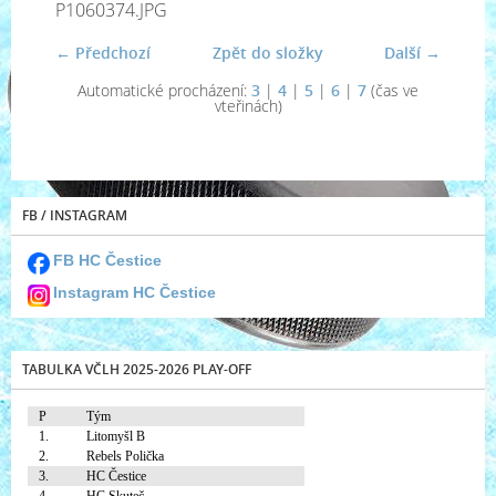
P1060374.JPG
← Předchozí
Zpět do složky
Další →
Automatické procházení:
3
|
4
|
5
|
6
|
7
(čas ve
vteřinách)
FB / INSTAGRAM
FB HC Čestice
Instagram HC Čestice
TABULKA VČLH 2025-2026 PLAY-OFF
P
Tým
1.
Litomyšl B
2.
Rebels Polička
3.
HC Čestice