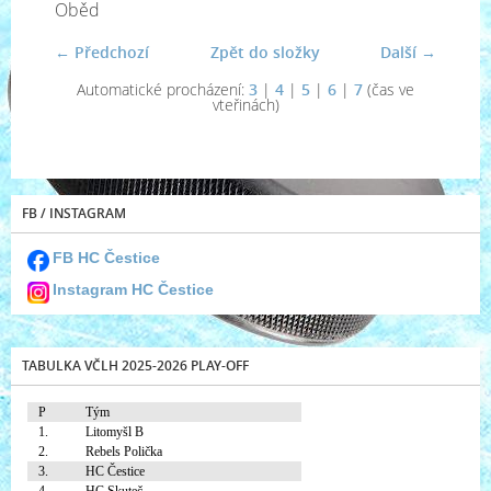
Oběd
← Předchozí
Zpět do složky
Další →
Automatické procházení:
3
|
4
|
5
|
6
|
7
(čas ve
vteřinách)
FB / INSTAGRAM
FB HC Čestice
Instagram HC Čestice
TABULKA VČLH 2025-2026 PLAY-OFF
P
Tým
1.
Litomyšl B
2.
Rebels Polička
3.
HC Čestice