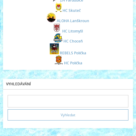
ZH Pardubice
HC Skuteč
ALOHA Lanškroun
HC Litomyšl
HC Choceň
REBELS Polička
HC Polička
VYHLEDÁVÁNÍ