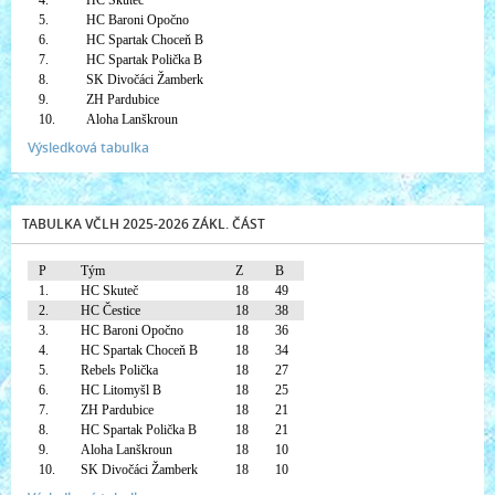
4.
HC Skuteč
5.
HC Baroni Opočno
6.
HC Spartak Choceň B
7.
HC Spartak Polička B
8.
SK Divočáci Žamberk
9.
ZH Pardubice
10.
Aloha Lanškroun
Výsledková tabulka
TABULKA VČLH 2025-2026 ZÁKL. ČÁST
P
Tým
Z
B
1.
HC Skuteč
18
49
2.
HC Čestice
18
38
3.
HC Baroni Opočno
18
36
4.
HC Spartak Choceň B
18
34
5.
Rebels Polička
18
27
6.
HC Litomyšl B
18
25
7.
ZH Pardubice
18
21
8.
HC Spartak Polička B
18
21
9.
Aloha Lanškroun
18
10
10.
SK Divočáci Žamberk
18
10