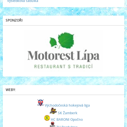
Výsledková tabulka
SPONZOŘI
WEBY:
Východočeská hokejová liga
SK Žamberk
HC BARONI Opočno