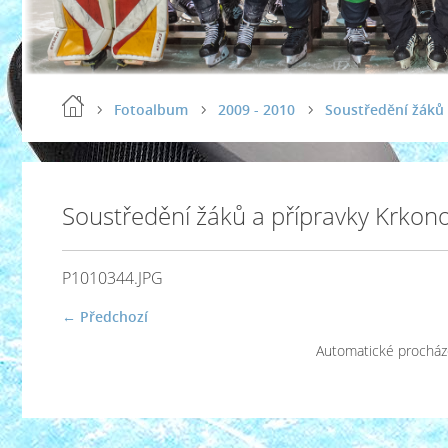
Fotoalbum
2009 - 2010
Soustředění žáků 
Soustředění žáků a přípravky Krkon
P1010344.JPG
← Předchozí
Automatické procház