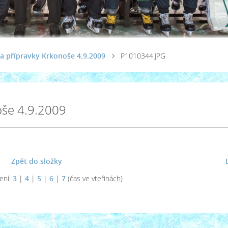
a přípravky Krkonoše 4.9.2009
P1010344.JPG
oše 4.9.2009
Zpět do složky
ení:
3
|
4
|
5
|
6
|
7
(čas ve vteřinách)