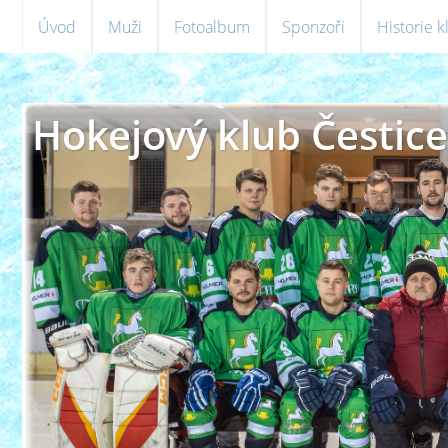
Úvod
Muži
Fotoalbum
Sponzoři
Historie 
Hokejový klub Čestice