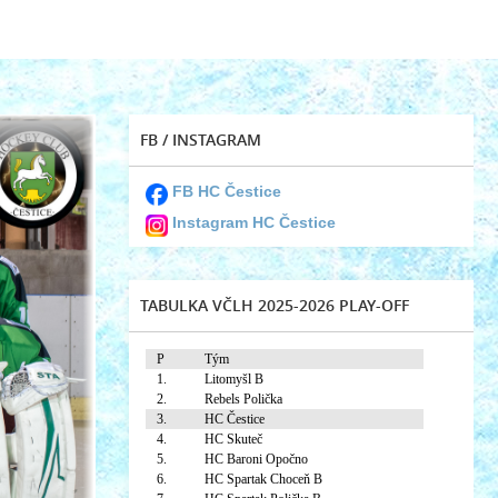
FB / INSTAGRAM
FB HC Čestice
Instagram HC Čestice
TABULKA VČLH 2025-2026 PLAY-OFF
P
Tým
1.
Litomyšl B
2.
Rebels Polička
3.
HC Čestice
4.
HC Skuteč
5.
HC Baroni Opočno
6.
HC Spartak Choceň B