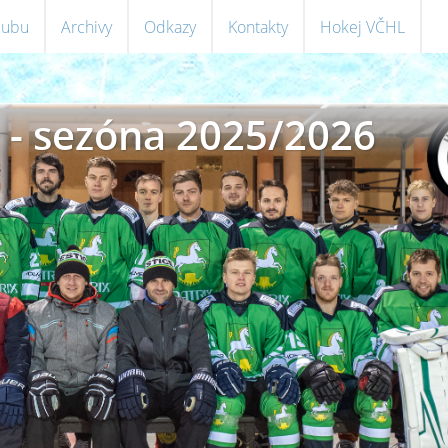
klubu
Archivy
Odkazy
Kontakty
Hokej VČHL
 - sezóna 2025/2026