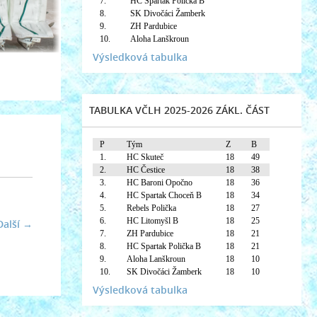
7.
HC Spartak Polička B
8.
SK Divočáci Žamberk
9.
ZH Pardubice
10.
Aloha Lanškroun
Výsledková tabulka
TABULKA VČLH 2025-2026 ZÁKL. ČÁST
P
Tým
Z
B
1.
HC Skuteč
18
49
2.
HC Čestice
18
38
3.
HC Baroni Opočno
18
36
4.
HC Spartak Choceň B
18
34
5.
Rebels Polička
18
27
6.
HC Litomyšl B
18
25
Další →
7.
ZH Pardubice
18
21
8.
HC Spartak Polička B
18
21
9.
Aloha Lanškroun
18
10
10.
SK Divočáci Žamberk
18
10
Výsledková tabulka