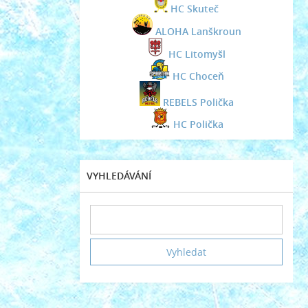
HC Skuteč
ALOHA Lanškroun
HC Litomyšl
HC Choceň
REBELS Polička
HC Polička
VYHLEDÁVÁNÍ