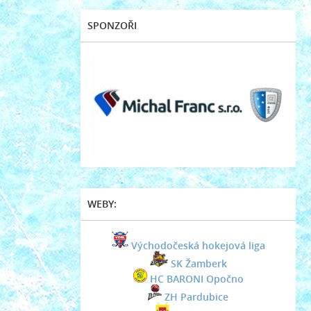
SPONZOŘI
WEBY:
Východočeská hokejová liga
SK Žamberk
HC BARONI Opočno
ZH Pardubice