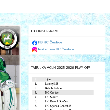
FB / INSTAGRAM
FB HC Čestice
Instagram HC Čestice
TABULKA VČLH 2025-2026 PLAY-OFF
P
Tým
1.
Litomyšl B
2.
Rebels Polička
3.
HC Čestice
4.
HC Skuteč
5.
HC Baroni Opočno
6.
HC Spartak Choceň B