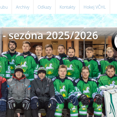
klubu
Archivy
Odkazy
Kontakty
Hokej VČHL
 - sezóna 2025/2026