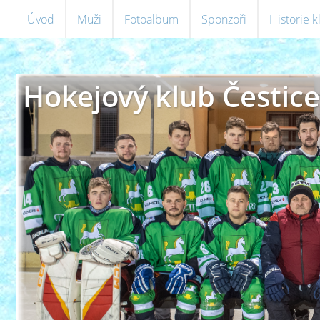
Úvod
Muži
Fotoalbum
Sponzoři
Historie 
Hokejový klub Čestice