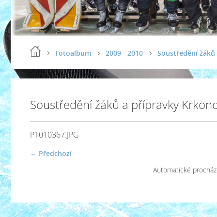
Fotoalbum
2009 - 2010
Soustředění žáků 
Soustředění žáků a přípravky Krkon
P1010367.JPG
← Předchozí
Automatické procház