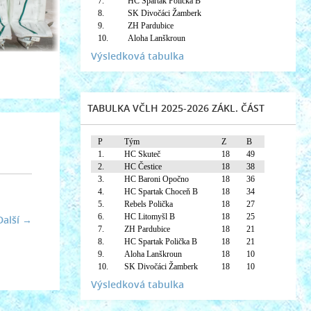
7.
HC Spartak Polička B
8.
SK Divočáci Žamberk
9.
ZH Pardubice
10.
Aloha Lanškroun
Výsledková tabulka
TABULKA VČLH 2025-2026 ZÁKL. ČÁST
P
Tým
Z
B
1.
HC Skuteč
18
49
2.
HC Čestice
18
38
3.
HC Baroni Opočno
18
36
4.
HC Spartak Choceň B
18
34
5.
Rebels Polička
18
27
6.
HC Litomyšl B
18
25
Další →
7.
ZH Pardubice
18
21
8.
HC Spartak Polička B
18
21
9.
Aloha Lanškroun
18
10
10.
SK Divočáci Žamberk
18
10
Výsledková tabulka