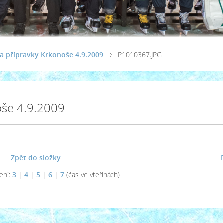
a přípravky Krkonoše 4.9.2009
P1010367.JPG
oše 4.9.2009
Zpět do složky
ení:
3
|
4
|
5
|
6
|
7
(čas ve vteřinách)