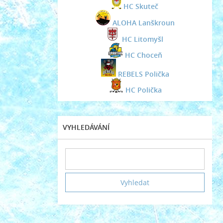
HC Skuteč
ALOHA Lanškroun
HC Litomyšl
HC Choceň
REBELS Polička
HC Polička
VYHLEDÁVÁNÍ