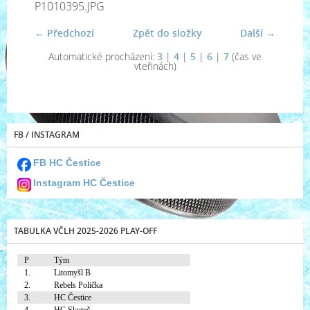
P1010395.JPG
← Předchozí
Zpět do složky
Další →
Automatické procházení:
3
|
4
|
5
|
6
|
7
(čas ve
vteřinách)
FB / INSTAGRAM
FB HC Čestice
Instagram HC Čestice
TABULKA VČLH 2025-2026 PLAY-OFF
P
Tým
1.
Litomyšl B
2.
Rebels Polička
3.
HC Čestice