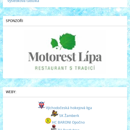
Výsledková tabulka
SPONZOŘI
WEBY:
Východočeská hokejová liga
SK Žamberk
HC BARONI Opočno