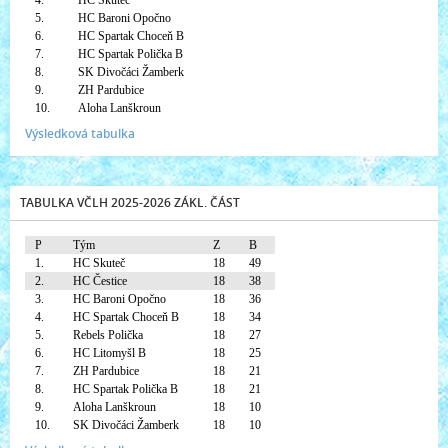
4.
HC Skuteč
5.
HC Baroni Opočno
6.
HC Spartak Choceň B
7.
HC Spartak Polička B
8.
SK Divočáci Žamberk
9.
ZH Pardubice
10.
Aloha Lanškroun
Výsledková tabulka
TABULKA VČLH 2025-2026 ZÁKL. ČÁST
P
Tým
Z
B
1.
HC Skuteč
18
49
2.
HC Čestice
18
38
3.
HC Baroni Opočno
18
36
4.
HC Spartak Choceň B
18
34
5.
Rebels Polička
18
27
6.
HC Litomyšl B
18
25
7.
ZH Pardubice
18
21
8.
HC Spartak Polička B
18
21
9.
Aloha Lanškroun
18
10
10.
SK Divočáci Žamberk
18
10