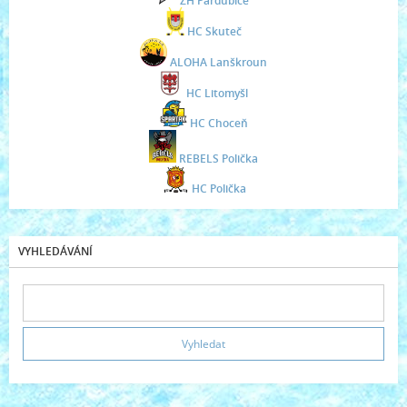
ZH Pardubice
HC Skuteč
ALOHA Lanškroun
HC Litomyšl
HC Choceň
REBELS Polička
HC Polička
VYHLEDÁVÁNÍ