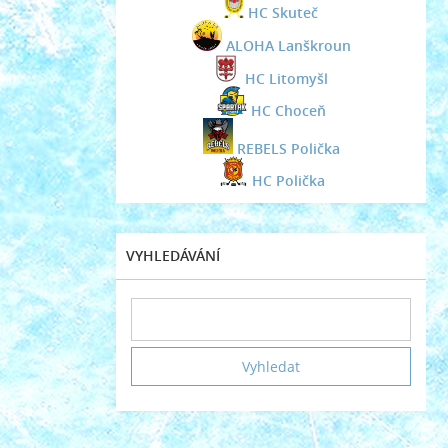
HC Skuteč
ALOHA Lanškroun
HC Litomyšl
HC Choceň
REBELS Polička
HC Polička
VYHLEDÁVÁNÍ