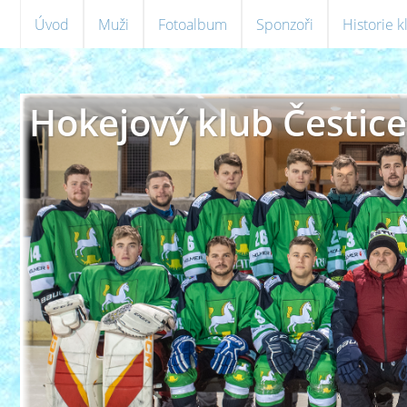
Úvod
Muži
Fotoalbum
Sponzoři
Historie 
Hokejový klub Čestice