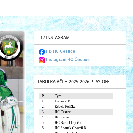
FB / INSTAGRAM
FB HC Čestice
Instagram HC Čestice
TABULKA VČLH 2025-2026 PLAY-OFF
P
Tým
1.
Litomyšl B
2.
Rebels Polička
3.
HC Čestice
4.
HC Skuteč
5.
HC Baroni Opočno
6.
HC Spartak Choceň B