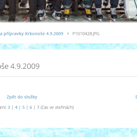
a přípravky Krkonoše 4.9.2009
P1010428.JPG
oše 4.9.2009
Zpět do složky
ení:
3
|
4
|
5
|
6
|
7
(čas ve vteřinách)