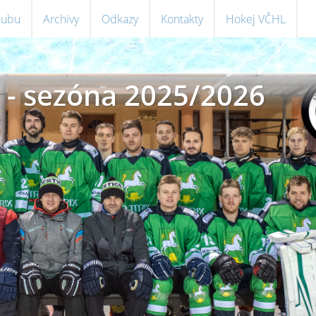
klubu
Archivy
Odkazy
Kontakty
Hokej VČHL
 - sezóna 2025/2026