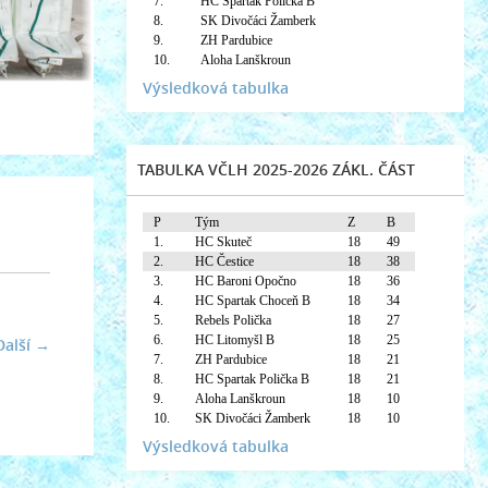
7.
HC Spartak Polička B
8.
SK Divočáci Žamberk
9.
ZH Pardubice
10.
Aloha Lanškroun
Výsledková tabulka
TABULKA VČLH 2025-2026 ZÁKL. ČÁST
P
Tým
Z
B
1.
HC Skuteč
18
49
2.
HC Čestice
18
38
3.
HC Baroni Opočno
18
36
4.
HC Spartak Choceň B
18
34
5.
Rebels Polička
18
27
6.
HC Litomyšl B
18
25
Další →
7.
ZH Pardubice
18
21
8.
HC Spartak Polička B
18
21
9.
Aloha Lanškroun
18
10
10.
SK Divočáci Žamberk
18
10
Výsledková tabulka