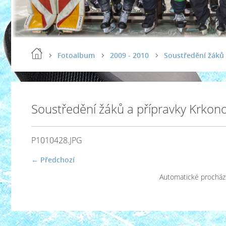
Fotoalbum
2009 - 2010
Soustředění žáků 
Soustředění žáků a přípravky Krkon
P1010428.JPG
← Předchozí
Automatické procház