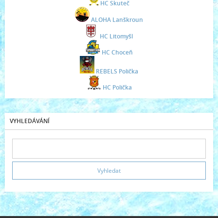
HC Skuteč
ALOHA Lanškroun
HC Litomyšl
HC Choceň
REBELS Polička
HC Polička
VYHLEDÁVÁNÍ