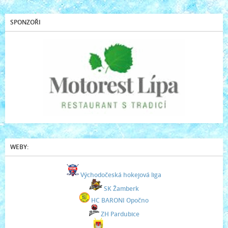
SPONZOŘI
WEBY:
Východočeská hokejová liga
SK Žamberk
HC BARONI Opočno
ZH Pardubice