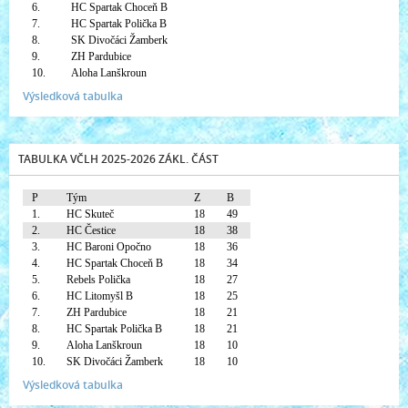
6.
HC Spartak Choceň B
7.
HC Spartak Polička B
8.
SK Divočáci Žamberk
9.
ZH Pardubice
10.
Aloha Lanškroun
Výsledková tabulka
TABULKA VČLH 2025-2026 ZÁKL. ČÁST
P
Tým
Z
B
1.
HC Skuteč
18
49
2.
HC Čestice
18
38
3.
HC Baroni Opočno
18
36
4.
HC Spartak Choceň B
18
34
5.
Rebels Polička
18
27
6.
HC Litomyšl B
18
25
7.
ZH Pardubice
18
21
8.
HC Spartak Polička B
18
21
9.
Aloha Lanškroun
18
10
10.
SK Divočáci Žamberk
18
10
Výsledková tabulka