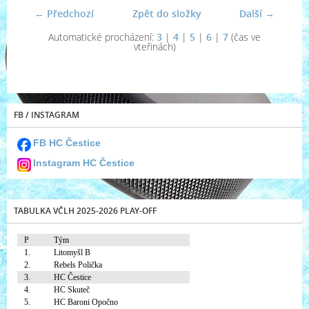
← Předchozí
Zpět do složky
Další →
Automatické procházení:
3
|
4
|
5
|
6
|
7
(čas ve
vteřinách)
FB / INSTAGRAM
FB HC Čestice
Instagram HC Čestice
TABULKA VČLH 2025-2026 PLAY-OFF
P
Tým
1.
Litomyšl B
2.
Rebels Polička
3.
HC Čestice
4.
HC Skuteč
5.
HC Baroni Opočno