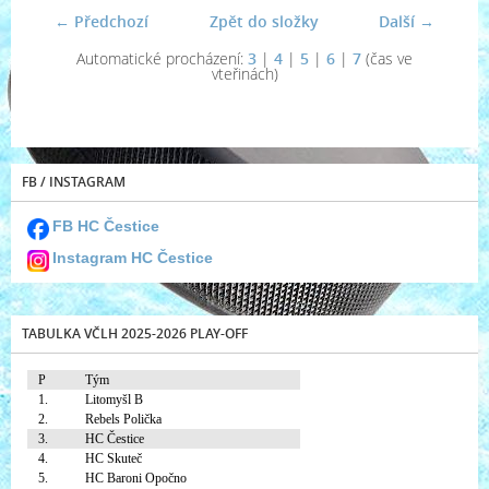
← Předchozí
Zpět do složky
Další →
Automatické procházení:
3
|
4
|
5
|
6
|
7
(čas ve
vteřinách)
FB / INSTAGRAM
FB HC Čestice
Instagram HC Čestice
TABULKA VČLH 2025-2026 PLAY-OFF
P
Tým
1.
Litomyšl B
2.
Rebels Polička
3.
HC Čestice
4.
HC Skuteč
5.
HC Baroni Opočno