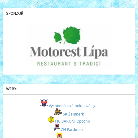
SPONZOŘI
WEBY:
Východočeská hokejová liga
SK Žamberk
HC BARONI Opočno
ZH Pardubice