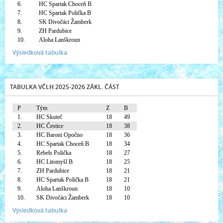
6.
HC Spartak Choceň B
7.
HC Spartak Polička B
8.
SK Divočáci Žamberk
9.
ZH Pardubice
10.
Aloha Lanškroun
Výsledková tabulka
TABULKA VČLH 2025-2026 ZÁKL. ČÁST
P
Tým
Z
B
1.
HC Skuteč
18
49
2.
HC Čestice
18
38
3.
HC Baroni Opočno
18
36
4.
HC Spartak Choceň B
18
34
5.
Rebels Polička
18
27
6.
HC Litomyšl B
18
25
7.
ZH Pardubice
18
21
8.
HC Spartak Polička B
18
21
9.
Aloha Lanškroun
18
10
10.
SK Divočáci Žamberk
18
10
Výsledková tabulka