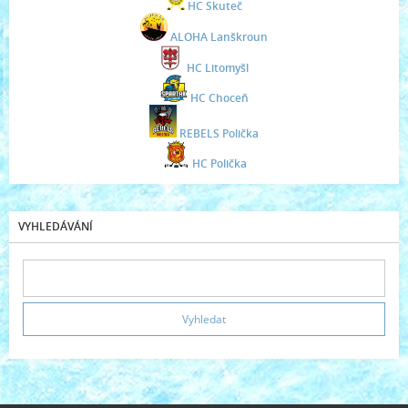
HC Skuteč
ALOHA Lanškroun
HC Litomyšl
HC Choceň
REBELS Polička
HC Polička
VYHLEDÁVÁNÍ