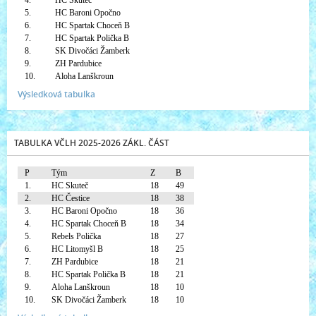
4.
HC Skuteč
5.
HC Baroni Opočno
6.
HC Spartak Choceň B
7.
HC Spartak Polička B
8.
SK Divočáci Žamberk
9.
ZH Pardubice
10.
Aloha Lanškroun
Výsledková tabulka
TABULKA VČLH 2025-2026 ZÁKL. ČÁST
P
Tým
Z
B
1.
HC Skuteč
18
49
2.
HC Čestice
18
38
3.
HC Baroni Opočno
18
36
4.
HC Spartak Choceň B
18
34
5.
Rebels Polička
18
27
6.
HC Litomyšl B
18
25
7.
ZH Pardubice
18
21
8.
HC Spartak Polička B
18
21
9.
Aloha Lanškroun
18
10
10.
SK Divočáci Žamberk
18
10