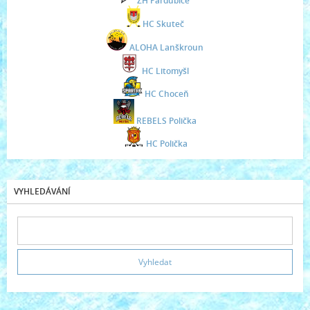
ZH Pardubice
HC Skuteč
ALOHA Lanškroun
HC Litomyšl
HC Choceň
REBELS Polička
HC Polička
VYHLEDÁVÁNÍ