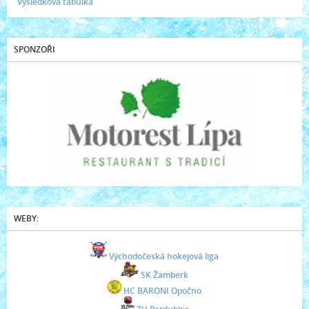
Výsledková tabulka
SPONZOŘI
WEBY:
Východočeská hokejová liga
SK Žamberk
HC BARONI Opočno