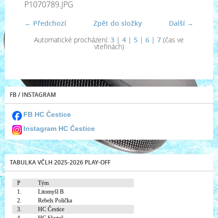
P1070789.JPG
← Předchozí
Zpět do složky
Další →
Automatické procházení:
3
|
4
|
5
|
6
|
7
(čas ve
vteřinách)
FB / INSTAGRAM
FB HC Čestice
Instagram HC Čestice
TABULKA VČLH 2025-2026 PLAY-OFF
P
Tým
1.
Litomyšl B
2.
Rebels Polička
3.
HC Čestice