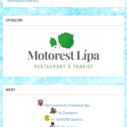
Výsledková tabulka
SPONZOŘI
WEBY:
Východočeská hokejová liga
SK Žamberk
HC BARONI Opočno