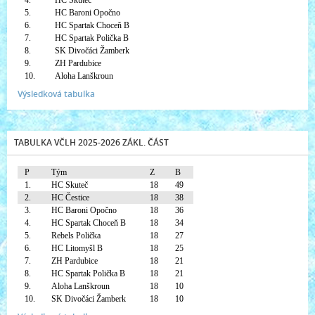
4.
HC Skuteč
5.
HC Baroni Opočno
6.
HC Spartak Choceň B
7.
HC Spartak Polička B
8.
SK Divočáci Žamberk
9.
ZH Pardubice
10.
Aloha Lanškroun
Výsledková tabulka
TABULKA VČLH 2025-2026 ZÁKL. ČÁST
P
Tým
Z
B
1.
HC Skuteč
18
49
2.
HC Čestice
18
38
3.
HC Baroni Opočno
18
36
4.
HC Spartak Choceň B
18
34
5.
Rebels Polička
18
27
6.
HC Litomyšl B
18
25
7.
ZH Pardubice
18
21
8.
HC Spartak Polička B
18
21
9.
Aloha Lanškroun
18
10
10.
SK Divočáci Žamberk
18
10