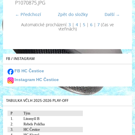
P1070875.JPG
← Předchozí
Zpět do složky
Další →
Automatické procházení:
3
|
4
|
5
|
6
|
7
(čas ve
vteřinách)
FB / INSTAGRAM
FB HC Čestice
Instagram HC Čestice
TABULKA VČLH 2025-2026 PLAY-OFF
P
Tým
1.
Litomyšl B
2.
Rebels Polička
3.
HC Čestice