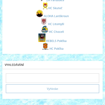
ZH Pardubice
HC Skuteč
ALOHA Lanškroun
HC Litomyšl
HC Choceň
REBELS Polička
HC Polička
VYHLEDÁVÁNÍ