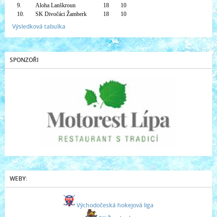
9.
Aloha Lanškroun
18
10
10.
SK Divočáci Žamberk
18
10
Výsledková tabulka
SPONZOŘI
WEBY:
Východočeská hokejová liga