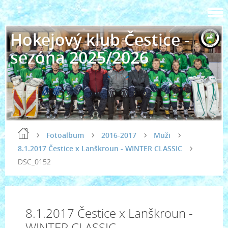
Hokejový klub Čestice -
sezóna 2025/2026
Fotoalbum
2016-2017
Muži
8.1.2017 Čestice x Lanškroun - WINTER CLASSIC
DSC_0152
8.1.2017 Čestice x Lanškroun -
WINTER CLASSIC