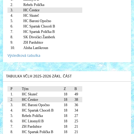
2.
Rebels Polička
3.
HC Čestice
4.
HC Skuteč
5.
HC Baroni Opočno
6.
HC Spartak Choceň B
7.
HC Spartak Polička B
8.
SK Divočáci Žamberk
9.
ZH Pardubice
10.
Aloha Lanškroun
Výsledková tabulka
TABULKA VČLH 2025-2026 ZÁKL. ČÁST
P
Tým
Z
B
1.
HC Skuteč
18
49
2.
HC Čestice
18
38
3.
HC Baroni Opočno
18
36
4.
HC Spartak Choceň B
18
34
5.
Rebels Polička
18
27
6.
HC Litomyšl B
18
25
7.
ZH Pardubice
18
21
8.
HC Spartak Polička B
18
21