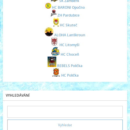
SK Žamberk
HC BARONI Opočno
ZH Pardubice
HC Skuteč
ALOHA Lanškroun
HC Litomyšl
HC Choceň
REBELS Polička
HC Polička
VYHLEDÁVÁNÍ