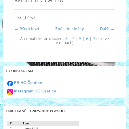
DSC_0152
← Předchozí
Zpět do složky
Další →
Automatické procházení:
3
|
4
|
5
|
6
|
7
(čas ve
vteřinách)
FB / INSTAGRAM
FB HC Čestice
Instagram HC Čestice
TABULKA VČLH 2025-2026 PLAY-OFF
P
Tým
1.
Litomyšl B