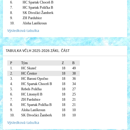
6.
HC Spartak Choceň B
7.
HC Spartak Polička B
8.
SK Divočáci Žamberk
9.
ZH Pardubice
10.
Aloha Lanškroun
Výsledková tabulka
TABULKA VČLH 2025-2026 ZÁKL. ČÁST
P
Tým
Z
B
1.
HC Skuteč
18
49
2.
HC Čestice
18
38
3.
HC Baroni Opočno
18
36
4.
HC Spartak Choceň B
18
34
5.
Rebels Polička
18
27
6.
HC Litomyšl B
18
25
7.
ZH Pardubice
18
21
8.
HC Spartak Polička B
18
21
9.
Aloha Lanškroun
18
10
10.
SK Divočáci Žamberk
18
10
Výsledková tabulka