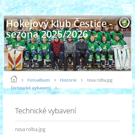
Hokejový klub Čestice -
sezóna 2025/2026
Fotoalbum
Historie
nova rolba.jpg
Technické vybavení
Technické vybavení
nova rolba.jpg