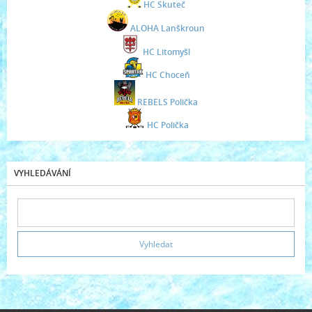
HC Skuteč
ALOHA Lanškroun
HC Litomyšl
HC Choceň
REBELS Polička
HC Polička
VYHLEDÁVÁNÍ