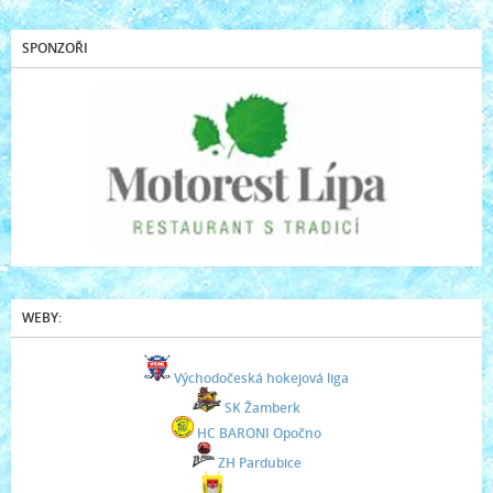
SPONZOŘI
WEBY:
Východočeská hokejová liga
SK Žamberk
HC BARONI Opočno
ZH Pardubice