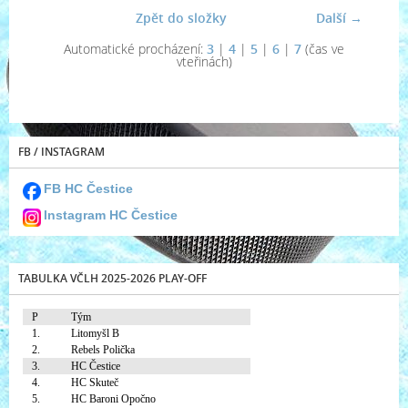
Zpět do složky
Další →
Automatické procházení:
3
|
4
|
5
|
6
|
7
(čas ve
vteřinách)
FB / INSTAGRAM
FB HC Čestice
Instagram HC Čestice
TABULKA VČLH 2025-2026 PLAY-OFF
P
Tým
1.
Litomyšl B
2.
Rebels Polička
3.
HC Čestice
4.
HC Skuteč
5.
HC Baroni Opočno