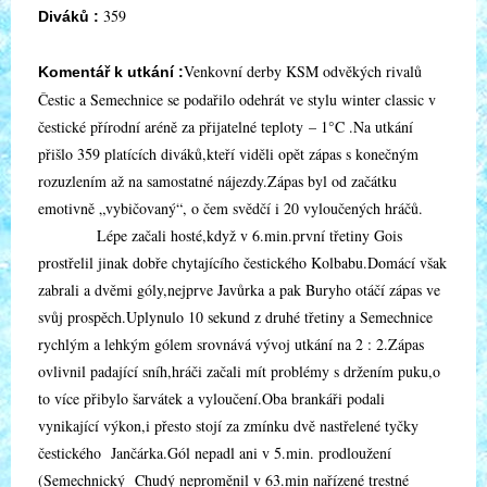
359
Diváků :
Venkovní derby KSM odvěkých rivalů
Komentář k utkání :
Čestic a Semechnice se podařilo odehrát ve stylu winter classic v
čestické přírodní aréně za přijatelné teploty – 1°C .Na utkání
přišlo 359 platících diváků,kteří viděli opět zápas s konečným
rozuzlením až na samostatné nájezdy.Zápas byl od začátku
emotivně „vybičovaný“, o čem svědčí i 20 vyloučených hráčů.
Lépe začali hosté,když v 6.min.první třetiny Gois
prostřelil jinak dobře chytajícího čestického Kolbabu.Domácí však
zabrali a dvěmi góly,nejprve Javůrka a pak Buryho otáčí zápas ve
svůj prospěch.Uplynulo 10 sekund z druhé třetiny a Semechnice
rychlým a lehkým gólem srovnává vývoj utkání na 2 : 2.Zápas
ovlivnil padající sníh,hráči začali mít problémy s držením puku,o
to více přibylo šarvátek a vyloučení.Oba brankáři podali
vynikající výkon,i přesto stojí za zmínku dvě nastřelené tyčky
čestického Jančárka.Gól nepadl ani v 5.min. prodloužení
(Semechnický Chudý neproměnil v 63.min nařízené trestné