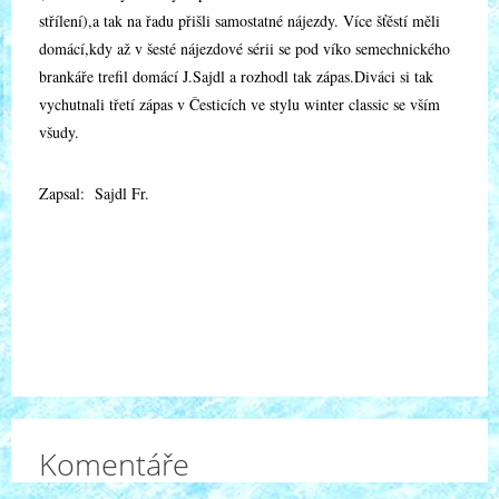
střílení),a tak na řadu přišli samostatné nájezdy. Více šťěstí měli
domácí,kdy až v šesté nájezdové sérii se pod víko semechnického
brankáře trefil domácí J.Sajdl a rozhodl tak zápas.Diváci si tak
vychutnali třetí zápas v Česticích ve stylu winter classic se vším
všudy.
Zapsal: Sajdl Fr.
Komentáře