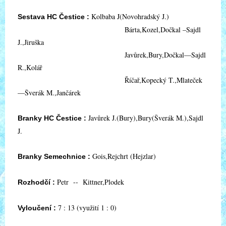
Kolbaba J(Novohradský J.)
Sestava HC Čestice :
Bárta,Kozel,Dočkal –Sajdl
J.,Jiruška
Javůrek,Bury,Dočkal—Sajdl
R.,Kolář
Říčař,Kopecký T.,Mlateček
—Šverák M.,Jančárek
Javůrek J.(Bury),Bury(Šverák M.),Sajdl
Branky HC Čestice :
J.
Gois,Rejchrt (Hejzlar)
Branky Semechnice :
Petr -- Kittner,Plodek
Rozhodčí :
7 : 13 (využití 1 : 0)
Vyloučení :