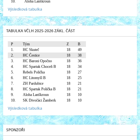
10.
Aloha Lanškroun
Výsledková tabulka
TABULKA VČLH 2025-2026 ZÁKL. ČÁST
P
Tým
Z
B
1.
HC Skuteč
18
49
2.
HC Čestice
18
38
3.
HC Baroni Opočno
18
36
4.
HC Spartak Choceň B
18
34
5.
Rebels Polička
18
27
6.
HC Litomyšl B
18
25
7.
ZH Pardubice
18
21
8.
HC Spartak Polička B
18
21
9.
Aloha Lanškroun
18
10
10.
SK Divočáci Žamberk
18
10
Výsledková tabulka
SPONZOŘI