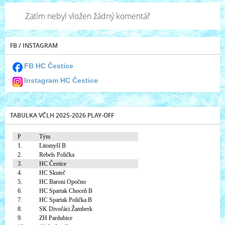
Zatím nebyl vložen žádný komentář
FB / INSTAGRAM
FB HC Čestice
Instagram HC Čestice
TABULKA VČLH 2025-2026 PLAY-OFF
P
Tým
1.
Litomyšl B
2.
Rebels Polička
3.
HC Čestice
4.
HC Skuteč
5.
HC Baroni Opočno
6.
HC Spartak Choceň B
7.
HC Spartak Polička B
8.
SK Divočáci Žamberk
9.
ZH Pardubice