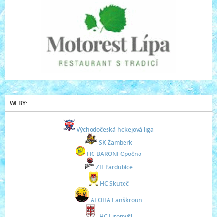
WEBY:
Východočeská hokejová liga
SK Žamberk
HC BARONI Opočno
ZH Pardubice
HC Skuteč
ALOHA Lanškroun
HC Litomyšl