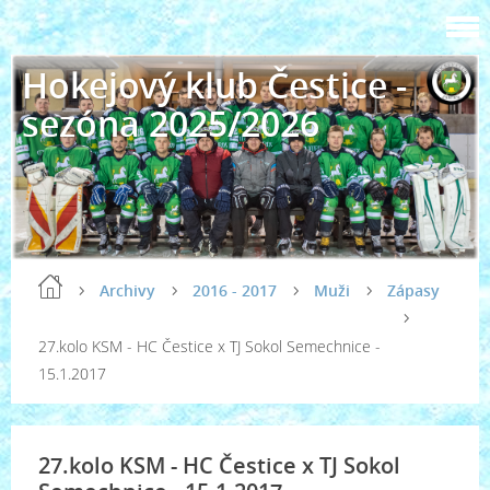
Hokejový klub Čestice -
sezóna 2025/2026
Archivy
2016 - 2017
Muži
Zápasy
27.kolo KSM - HC Čestice x TJ Sokol Semechnice -
15.1.2017
27.kolo KSM - HC Čestice x TJ Sokol