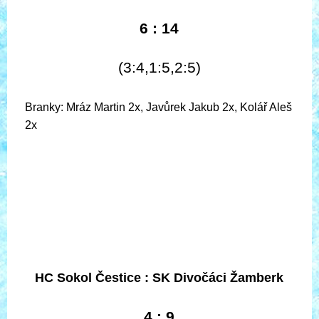
6 : 14
(3:4,1:5,2:5)
Branky: Mráz Martin 2x, Javůrek Jakub 2x, Kolář Aleš
2x
HC Sokol Čestice :
SK Divočáci Žamberk
4 : 9