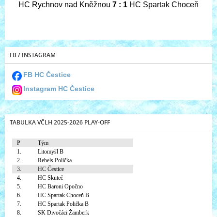
HC Rychnov nad Kněžnou
7 : 1
HC Spartak Choceň
FB / INSTAGRAM
FB HC Čestice
Instagram HC Čestice
TABULKA VČLH 2025-2026 PLAY-OFF
P
Tým
1.
Litomyšl B
2.
Rebels Polička
3.
HC Čestice
4.
HC Skuteč
5.
HC Baroni Opočno
6.
HC Spartak Choceň B
7.
HC Spartak Polička B
8.
SK Divočáci Žamberk