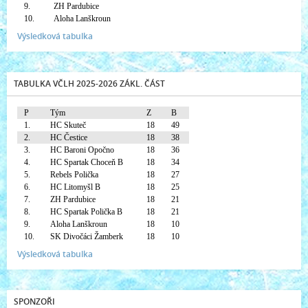
9.
ZH Pardubice
10.
Aloha Lanškroun
Výsledková tabulka
TABULKA VČLH 2025-2026 ZÁKL. ČÁST
P
Tým
Z
B
1.
HC Skuteč
18
49
2.
HC Čestice
18
38
3.
HC Baroni Opočno
18
36
4.
HC Spartak Choceň B
18
34
5.
Rebels Polička
18
27
6.
HC Litomyšl B
18
25
7.
ZH Pardubice
18
21
8.
HC Spartak Polička B
18
21
9.
Aloha Lanškroun
18
10
10.
SK Divočáci Žamberk
18
10
Výsledková tabulka
SPONZOŘI