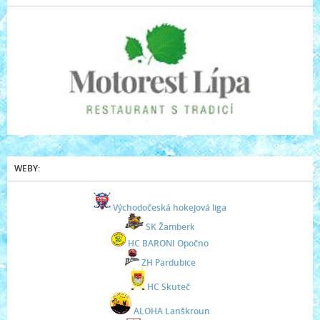
WEBY:
Východočeská hokejová liga
SK Žamberk
HC BARONI Opočno
ZH Pardubice
HC Skuteč
ALOHA Lanškroun