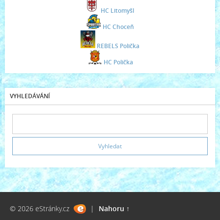
HC Litomyšl
HC Choceň
REBELS Polička
HC Polička
VYHLEDÁVÁNÍ
© 2026 eStránky.cz
|
Nahoru ↑