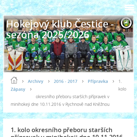
Hokejový klub Čestice -
sezóna 2025/2026
Archivy
2016 - 2017
Přípravka
1.
kolo
Zápasy
okresního přeboru starších přípravek v
minihokeji dne 10.11.2016 v Rychnově nad Kněžnou
1. kolo okresního přeboru starších