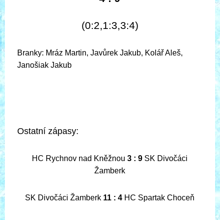
(0:2,1:3,3:4)
Branky: Mráz Martin, Javůrek Jakub, Kolář Aleš,
Janošiak Jakub
Ostatní zápasy:
HC Rychnov nad Kněžnou
3 : 9
SK Divočáci
Žamberk
SK Divočáci Žamberk
11 : 4
HC Spartak Choceň