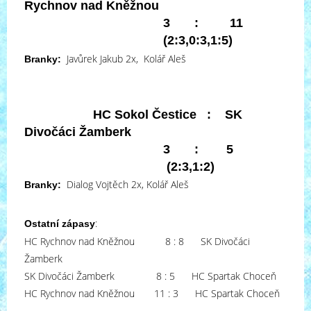
Rychnov nad Kněžnou
3 : 11
(2:3,0:3,1:5)
Javůrek Jakub 2x, Kolář Aleš
Branky:
HC Sokol Čestice : SK
Divočáci Žamberk
3 : 5
(2:3,1:2)
Dialog Vojtěch 2x, Kolář Aleš
Branky:
:
Ostatní zápasy
HC Rychnov nad Kněžnou 8 : 8 SK Divočáci
Žamberk
SK Divočáci Žamberk 8 : 5 HC Spartak Choceň
HC Rychnov nad Kněžnou 11 : 3 HC Spartak Choceň