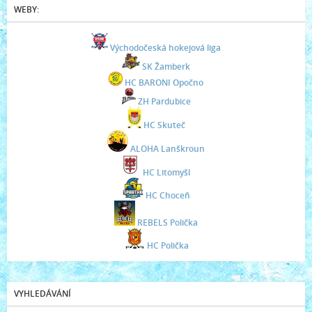
WEBY:
Východočeská hokejová liga
SK Žamberk
HC BARONI Opočno
ZH Pardubice
HC Skuteč
ALOHA Lanškroun
HC Litomyšl
HC Choceň
REBELS Polička
HC Polička
VYHLEDÁVÁNÍ