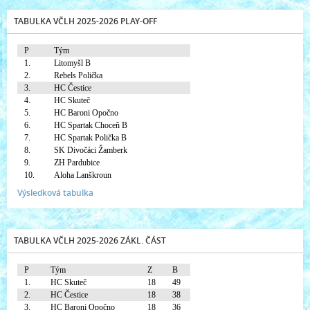
TABULKA VČLH 2025-2026 PLAY-OFF
P
Tým
1.
Litomyšl B
2.
Rebels Polička
3.
HC Čestice
4.
HC Skuteč
5.
HC Baroni Opočno
6.
HC Spartak Choceň B
7.
HC Spartak Polička B
8.
SK Divočáci Žamberk
9.
ZH Pardubice
10.
Aloha Lanškroun
Výsledková tabulka
TABULKA VČLH 2025-2026 ZÁKL. ČÁST
P
Tým
Z
B
1.
HC Skuteč
18
49
2.
HC Čestice
18
38
3.
HC Baroni Opočno
18
36