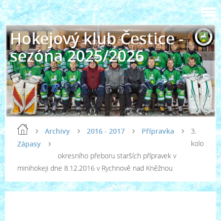
Hokejový klub Čestice -
sezóna 2025/2026
Archivy
2016 - 2017
Přípravka
3.
kolo
Zápasy
okresního přeboru starších přípravek v
minihokeji dne 8.12.2016 v Rychnově nad Kněžnou