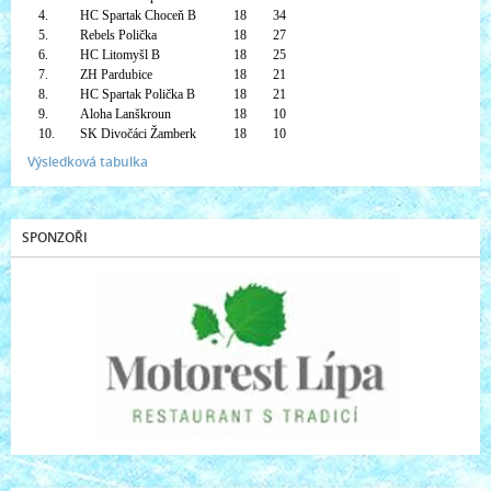
4.
HC Spartak Choceň B
18
34
5.
Rebels Polička
18
27
6.
HC Litomyšl B
18
25
7.
ZH Pardubice
18
21
8.
HC Spartak Polička B
18
21
9.
Aloha Lanškroun
18
10
10.
SK Divočáci Žamberk
18
10
Výsledková tabulka
SPONZOŘI