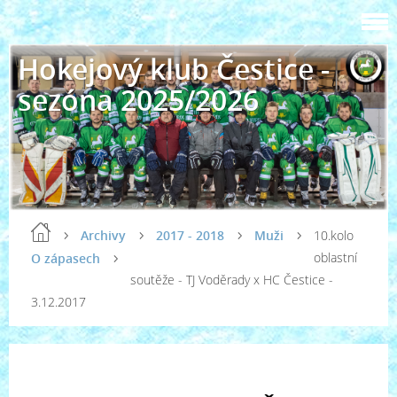
Hokejový klub Čestice -
sezóna 2025/2026
Archivy
2017 - 2018
Muži
10.kolo
oblastní
O zápasech
soutěže - TJ Voděrady x HC Čestice -
3.12.2017