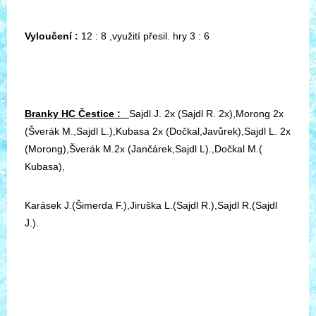
Vyloučení :
12 : 8 ,využití přesil. hry 3 : 6
Branky HC Čestice :
Sajdl J. 2x (Sajdl R. 2x),Morong 2x
(Šverák M.,Sajdl L.),Kubasa 2x (Dočkal,Javůrek),Sajdl L. 2x
(Morong),Šverák M.2x (Jančárek,Sajdl L).,Dočkal M.(
Kubasa),
Karásek J.(Šimerda F.),Jiruška L.(Sajdl R.),Sajdl R.(Sajdl
J.).