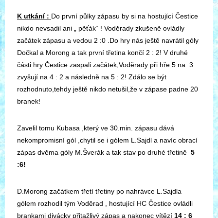
K utkání :
Do první půlky zápasu by si na hostující Čestice
nikdo nevsadil ani „ pěťák“ ! Voděrady zkušeně ovládly
začátek zápasu a vedou 2 :0 .Do hry nás ještě navrátil góly
Dočkal a Morong a tak první třetina končí 2 : 2! V druhé
části hry Čestice zaspali začátek,Voděrady při hře 5 na 3
zvyšují na 4 : 2 a následně na 5 : 2! Zdálo se být
rozhodnuto,tehdy ještě nikdo netušil,že v zápase padne 20
branek!
Zavelil tomu Kubasa ,který ve 30.min. zápasu dává
nekompromisní gól ,chytil se i gólem L.Sajdl a navíc obrací
zápas dvěma góly M.Šverák a tak stav po druhé třetině
5
:6!
D.Morong začátkem třetí třetiny po nahrávce L.Sajdla
gólem rozhodil tým Voděrad , hostující HC Čestice ovládli
brankami divácky přitažlivý zápas a nakonec vítězí
14 : 6