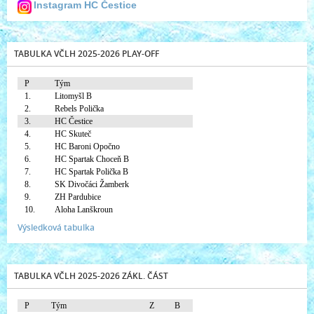
Instagram HC Čestice
TABULKA VČLH 2025-2026 PLAY-OFF
P
Tým
1.
Litomyšl B
2.
Rebels Polička
3.
HC Čestice
4.
HC Skuteč
5.
HC Baroni Opočno
6.
HC Spartak Choceň B
7.
HC Spartak Polička B
8.
SK Divočáci Žamberk
9.
ZH Pardubice
10.
Aloha Lanškroun
Výsledková tabulka
TABULKA VČLH 2025-2026 ZÁKL. ČÁST
P
Tým
Z
B