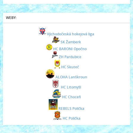
WEBY:
Východočeská hokejová liga
SK Žamberk
HC BARONI Opočno
ZH Pardubice
HC Skuteč
ALOHA Lanškroun
HC Litomyšl
HC Choceň
REBELS Polička
HC Polička