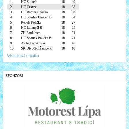
1.
HC Skuteč
18
49
2.
HC Čestice
18
38
3.
HC Baroni Opočno
18
36
4.
HC Spartak Choceň B
18
34
5.
Rebels Polička
18
27
6.
HC Litomyšl B
18
25
7.
ZH Pardubice
18
21
8.
HC Spartak Polička B
18
21
9.
Aloha Lanškroun
18
10
10.
SK Divočáci Žamberk
18
10
Výsledková tabulka
SPONZOŘI