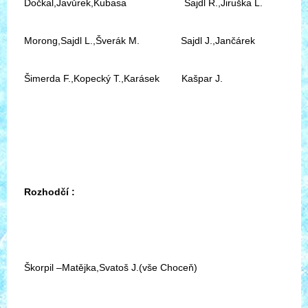
Dočkal,Javůrek,Kubasa Sajdl R.,Jiruška L.
Morong,Sajdl L.,Šverák M. Sajdl J.,Jančárek
Šimerda F.,Kopecký T.,Karásek Kašpar J.
Rozhodčí :
Škorpil –Matějka,Svatoš J.(vše Choceň)