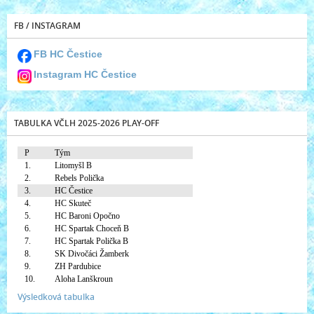
FB / INSTAGRAM
FB HC Čestice
Instagram HC Čestice
TABULKA VČLH 2025-2026 PLAY-OFF
P
Tým
1.
Litomyšl B
2.
Rebels Polička
3.
HC Čestice
4.
HC Skuteč
5.
HC Baroni Opočno
6.
HC Spartak Choceň B
7.
HC Spartak Polička B
8.
SK Divočáci Žamberk
9.
ZH Pardubice
10.
Aloha Lanškroun
Výsledková tabulka