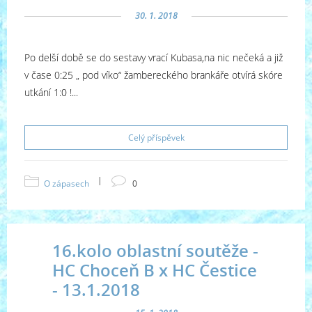
30. 1. 2018
Po delší době se do sestavy vrací Kubasa,na nic nečeká a již
v čase 0:25 „ pod víko“ žambereckého brankáře otvírá skóre
utkání 1:0 !...
Celý příspěvek
|
O zápasech
0
16.kolo oblastní soutěže -
HC Choceň B x HC Čestice
- 13.1.2018