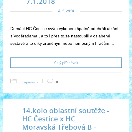
- 7.1.2018
8. 1. 2018
Domácí HC Čestice svým výkonem špatně odehráli utkání
s Voděradama , a to i přes to,že nastoupili v oslabené
sestavě a to díky zraněným nebo nemocným hráčům....
Celý příspěvek
|
O zápasech
0
14.kolo oblastní soutěže -
HC Čestice x HC
Moravská Třebová B -