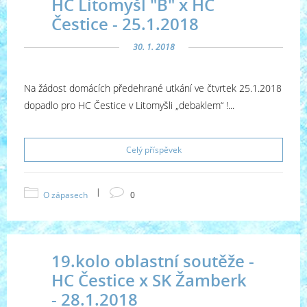
HC Litomyšl "B" x HC
Čestice - 25.1.2018
30. 1. 2018
Na žádost domácích předehrané utkání ve čtvrtek 25.1.2018
dopadlo pro HC Čestice v Litomyšli „debaklem“ !...
Celý příspěvek
|
O zápasech
0
19.kolo oblastní soutěže -
HC Čestice x SK Žamberk
- 28.1.2018