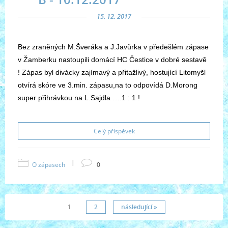
15. 12. 2017
Bez zraněných M.Šveráka a J.Javůrka v předešlém zápase
v Žamberku nastoupili domácí HC Čestice v dobré sestavě
! Zápas byl divácky zajímavý a přitažlivý, hostující Litomyšl
otvírá skóre ve 3.min. zápasu,na to odpovídá D.Morong
super přihrávkou na L.Sajdla ….1 : 1 !
Celý příspěvek
|
O zápasech
0
1
2
následující »