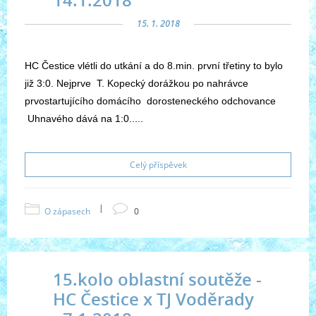
15. 1. 2018
HC Čestice vlétli do utkání a do 8.min. první třetiny to bylo
již 3:0. Nejprve T. Kopecký dorážkou po nahrávce
prvostartujícího domácího dorosteneckého odchovance
Uhnavého dává na 1:0.....
Celý příspěvek
|
O zápasech
0
15.kolo oblastní soutěže -
HC Čestice x TJ Voděrady