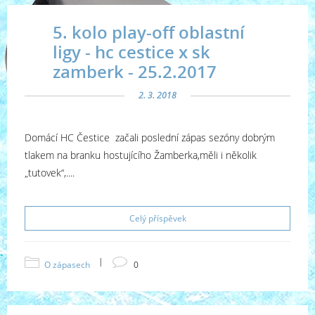
5. kolo play-off oblastní
ligy - hc cestice x sk
zamberk - 25.2.2017
2. 3. 2018
Domácí HC Čestice začali poslední zápas sezóny dobrým
tlakem na branku hostujícího Žamberka,měli i několik
„tutovek“,....
Celý příspěvek
|
O zápasech
0