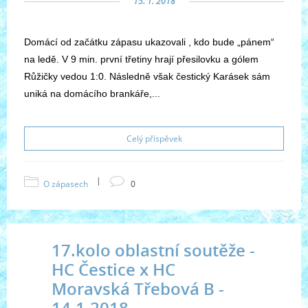
15. 1. 2018
Domácí od začátku zápasu ukazovali , kdo bude „pánem“
na ledě. V 9 min. první třetiny hrají přesilovku a gólem
Růžičky vedou 1:0. Následně však čestický Karásek sám
uniká na domácího brankáře,...
Celý příspěvek
|
O zápasech
0
17.kolo oblastní soutěže -
HC Čestice x HC
Moravská Třebová B -
14.1.2018