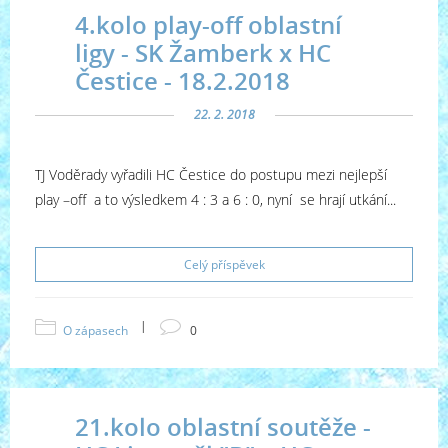
4.kolo play-off oblastní
ligy - SK Žamberk x HC
Čestice - 18.2.2018
22. 2. 2018
TJ Voděrady vyřadili HC Čestice do postupu mezi nejlepší
play –off a to výsledkem 4 : 3 a 6 : 0, nyní se hrají utkání...
Celý příspěvek
|
O zápasech
0
21.kolo oblastní soutěže -