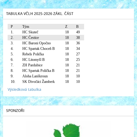
TABULKA VČLH 2025-2026 ZÁKL. ČÁST
P
Tým
Z
B
1.
HC Skuteč
18
49
2.
HC Čestice
18
38
3.
HC Baroni Opočno
18
36
4.
HC Spartak Choceň B
18
34
5.
Rebels Polička
18
27
6.
HC Litomyšl B
18
25
7.
ZH Pardubice
18
21
8.
HC Spartak Polička B
18
21
9.
Aloha Lanškroun
18
10
10.
SK Divočáci Žamberk
18
10
Výsledková tabulka
SPONZOŘI