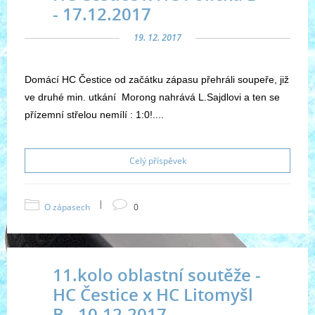
- 17.12.2017
19. 12. 2017
Domácí HC Čestice od začátku zápasu přehráli soupeře, již
ve druhé min. utkání Morong nahrává L.Sajdlovi a ten se
přízemní střelou nemílí : 1:0!....
Celý příspěvek
|
O zápasech
0
11.kolo oblastní soutěže -
HC Čestice x HC Litomyšl
B - 10.12.2017