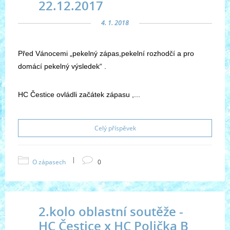
22.12.2017
4. 1. 2018
Před Vánocemi „pekelný zápas,pekelní rozhodčí a pro
domácí pekelný výsledek“ .
HC Čestice ovládli začátek zápasu ,...
Celý příspěvek
|
O zápasech
0
2.kolo oblastní soutěže -
HC Čestice x HC Polička B