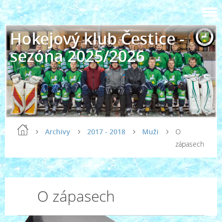
Hokejový klub Čestice -
sezóna 2025/2026
Archivy
2017 - 2018
Muži
O
zápasech
O zápasech