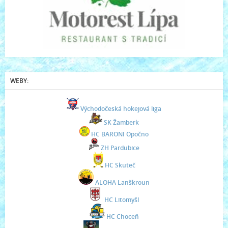
WEBY:
Východočeská hokejová liga
SK Žamberk
HC BARONI Opočno
ZH Pardubice
HC Skuteč
ALOHA Lanškroun
HC Litomyšl
HC Choceň