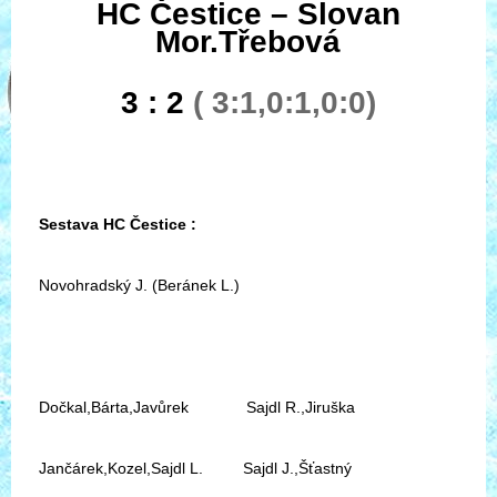
HC Čestice – Slovan
Mor.Třebová
3 : 2
( 3:1,0:1,0:0)
Sestava HC Čestice :
Novohradský J. (Beránek L.)
Dočkal,Bárta,Javůrek Sajdl R.,Jiruška
Jančárek,Kozel,Sajdl L. Sajdl J.,Šťastný