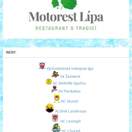
WEBY:
Východočeská hokejová liga
SK Žamberk
HC BARONI Opočno
ZH Pardubice
HC Skuteč
ALOHA Lanškroun
HC Litomyšl
HC Choceň