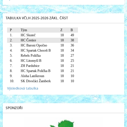
TABULKA VČLH 2025-2026 ZÁKL. ČÁST
P
Tým
Z
B
1.
HC Skuteč
18
49
2.
HC Čestice
18
38
3.
HC Baroni Opočno
18
36
4.
HC Spartak Choceň B
18
34
5.
Rebels Polička
18
27
6.
HC Litomyšl B
18
25
7.
ZH Pardubice
18
21
8.
HC Spartak Polička B
18
21
9.
Aloha Lanškroun
18
10
10.
SK Divočáci Žamberk
18
10
Výsledková tabulka
SPONZOŘI