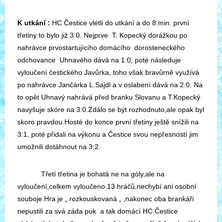
K utkání :
HC Čestice vlétli do utkání a do 8.min. první
třetiny to bylo již 3:0. Nejprve T. Kopecký dorážkou po
nahrávce prvostartujícího domácího dorosteneckého
odchovance Uhnavého dává na 1:0, poté následuje
vyloučení čestického Javůrka, toho však bravůrně využívá
po nahrávce Jančárka L.Sajdl a v oslabení dává na 2:0. Na
to opět Uhnavý nahrává před branku Slovanu a T.Kopecký
navyšuje skóre na 3:0.Zdálo se být rozhodnuto,ale opak byl
skoro pravdou.Hosté do konce první třetiny ještě snížili na
3:1, poté přidali na výkonu a Čestice svou nepřesností jim
umožnili dotáhnout na 3:2.
Třetí třetina je bohatá ne na góly,ale na
vyloučení,celkem vyloučeno 13 hráčů,nechybí ani osobní
souboje.Hra je „ rozkouskovaná „ ,nakonec oba brankáři
nepustili za svá záda puk a tak domácí HC Čestice