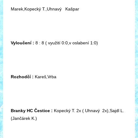
Marek,Kopecký T.,Uhnavý Kašpar
Vyloučení :
8 : 8 ( využití 0:0,v oslabení 1:0)
Rozhodčí :
Kareš,Vrba
Branky HC Čestice :
Kopecký T. 2x ( Uhnavý 2x),Sajdl L.
(Jančárek K.)