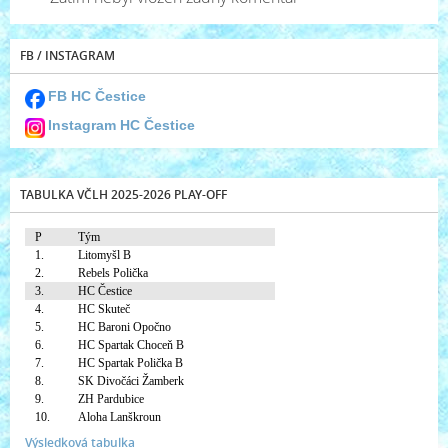
FB / INSTAGRAM
FB HC Čestice
Instagram HC Čestice
TABULKA VČLH 2025-2026 PLAY-OFF
P
Tým
1.
Litomyšl B
2.
Rebels Polička
3.
HC Čestice
4.
HC Skuteč
5.
HC Baroni Opočno
6.
HC Spartak Choceň B
7.
HC Spartak Polička B
8.
SK Divočáci Žamberk
9.
ZH Pardubice
10.
Aloha Lanškroun
Výsledková tabulka