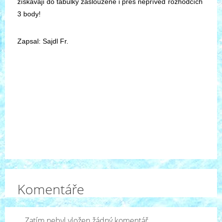
získávají do tabulky zaslouženě i přes nepřívěď rozhodčích
3 body!
Zapsal: Sajdl Fr.
Komentáře
Zatím nebyl vložen žádný komentář