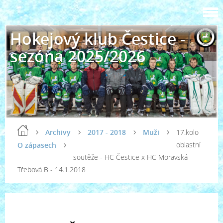
Hokejový klub Čestice -
sezóna 2025/2026
Archivy
2017 - 2018
Muži
17.kolo
oblastní
O zápasech
soutěže - HC Čestice x HC Moravská
Třebová B - 14.1.2018