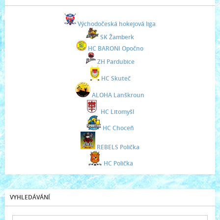
Východočeská hokejová liga
SK Žamberk
HC BARONI Opočno
ZH Pardubice
HC Skuteč
ALOHA Lanškroun
HC Litomyšl
HC Choceň
REBELS Polička
HC Polička
VYHLEDÁVÁNÍ