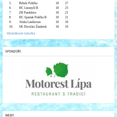
5.
Rebels Polička
18
27
6.
HC Litomyšl B
18
25
7.
ZH Pardubice
18
21
8.
HC Spartak Polička B
18
21
9.
Aloha Lanškroun
18
10
10.
SK Divočáci Žamberk
18
10
Výsledková tabulka
SPONZOŘI
WEBY: