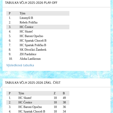
TABULKA VČLH 2025-2026 PLAY-OFF
P
Tým
1.
Litomyšl B
2.
Rebels Polička
3.
HC Čestice
4.
HC Skuteč
5.
HC Baroni Opočno
6.
HC Spartak Choceň B
7.
HC Spartak Polička B
8.
SK Divočáci Žamberk
9.
ZH Pardubice
10.
Aloha Lanškroun
Výsledková tabulka
TABULKA VČLH 2025-2026 ZÁKL. ČÁST
P
Tým
Z
B
1.
HC Skuteč
18
49
2.
HC Čestice
18
38
3.
HC Baroni Opočno
18
36
4.
HC Spartak Choceň B
18
34