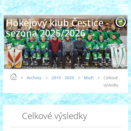
Hokejový klub Čestice -
sezóna 2025/2026
Archivy
2019 - 2020
Muži
Celkové
výsledky
Celkové výsledky