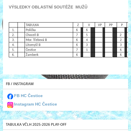
VÝSLEDKY OBLASTNÍ SOUTĚŽE MUŽŮ
TABULKA
Z
V
VP
PP
P
1.
Polička
6
6
5
2
2.
Choceň B
7
5
4
3.
Mor. Třebová B
6
4
2
2
4.
Litomyšl B
6
3
3
2
5.
Čestice
7
1
6
2
6.
Žamberk
6
6
1
FB / INSTAGRAM
FB HC Čestice
Instagram HC Čestice
TABULKA VČLH 2025-2026 PLAY-OFF