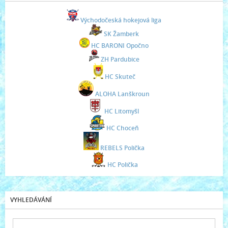
Východočeská hokejová liga
SK Žamberk
HC BARONI Opočno
ZH Pardubice
HC Skuteč
ALOHA Lanškroun
HC Litomyšl
HC Choceň
REBELS Polička
HC Polička
VYHLEDÁVÁNÍ