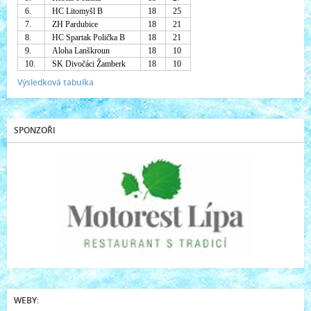
6.
HC Litomyšl B
18
25
7.
ZH Pardubice
18
21
8.
HC Spartak Polička B
18
21
9.
Aloha Lanškroun
18
10
10.
SK Divočáci Žamberk
18
10
Výsledková tabulka
SPONZOŘI
WEBY: