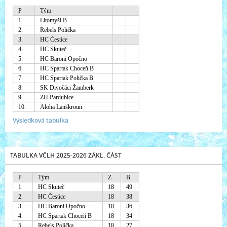
P
Tým
1.
Litomyšl B
2.
Rebels Polička
3.
HC Čestice
4.
HC Skuteč
5.
HC Baroni Opočno
6.
HC Spartak Choceň B
7.
HC Spartak Polička B
8.
SK Divočáci Žamberk
9.
ZH Pardubice
10.
Aloha Lanškroun
Výsledková tabulka
TABULKA VČLH 2025-2026 ZÁKL. ČÁST
P
Tým
Z
B
1.
HC Skuteč
18
49
2.
HC Čestice
18
38
3.
HC Baroni Opočno
18
36
4.
HC Spartak Choceň B
18
34
5.
Rebels Polička
18
27