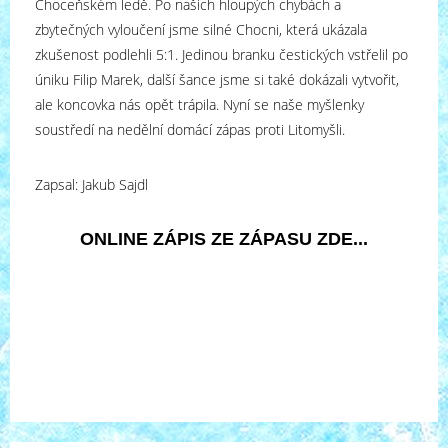
Choceňském ledě. Po našich hloupých chybách a
zbytečných vyloučení jsme silné Chocni, která ukázala
zkušenost podlehli 5:1. Jedinou branku čestických vstřelil po
úniku Filip Marek, další šance jsme si také dokázali vytvořit,
ale koncovka nás opět trápila. Nyní se naše myšlenky
soustředí na nedělní domácí zápas proti Litomyšli.
Zapsal: Jakub Sajdl
ONLINE ZÁPIS ZE ZÁPASU ZDE...