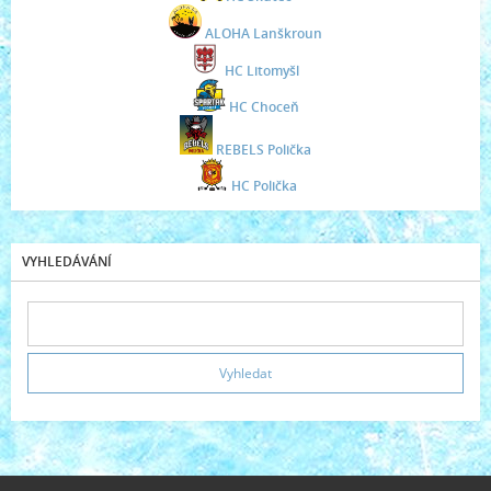
ALOHA Lanškroun
HC Litomyšl
HC Choceň
REBELS Polička
HC Polička
VYHLEDÁVÁNÍ