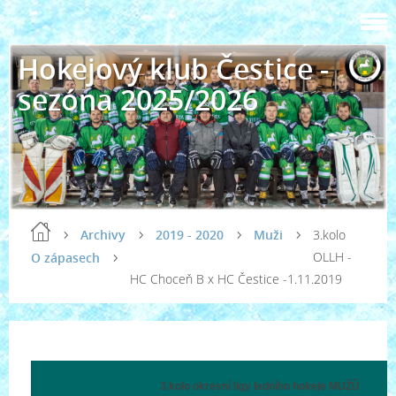
Hokejový klub Čestice -
sezóna 2025/2026
Archivy
2019 - 2020
Muži
3.kolo
OLLH -
O zápasech
HC Choceň B x HC Čestice -1.11.2019
3.kolo okresní ligy ledního hokeje MUŽŮ