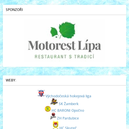
SPONZOŘI
WEBY:
Východočeská hokejová liga
SK Žamberk
HC BARONI Opočno
ZH Pardubice
HC Skuteč