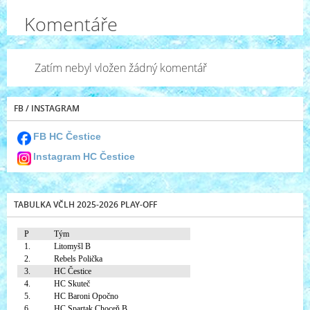
Komentáře
Zatím nebyl vložen žádný komentář
FB / INSTAGRAM
FB HC Čestice
Instagram HC Čestice
TABULKA VČLH 2025-2026 PLAY-OFF
P
Tým
1.
Litomyšl B
2.
Rebels Polička
3.
HC Čestice
4.
HC Skuteč
5.
HC Baroni Opočno
6.
HC Spartak Choceň B