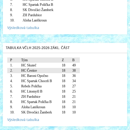
7.
HC Spartak Polička B
8.
SK Divočáci Žamberk
9.
ZH Pardubice
10.
Aloha Lanškroun
Výsledková tabulka
TABULKA VČLH 2025-2026 ZÁKL. ČÁST
P
Tým
Z
B
1.
HC Skuteč
18
49
2.
HC Čestice
18
38
3.
HC Baroni Opočno
18
36
4.
HC Spartak Choceň B
18
34
5.
Rebels Polička
18
27
6.
HC Litomyšl B
18
25
7.
ZH Pardubice
18
21
8.
HC Spartak Polička B
18
21
9.
Aloha Lanškroun
18
10
10.
SK Divočáci Žamberk
18
10
Výsledková tabulka