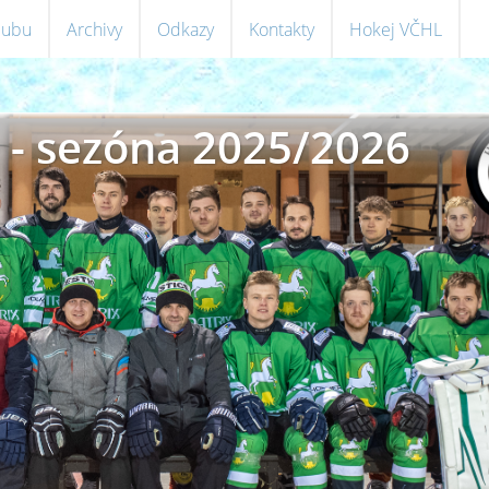
klubu
Archivy
Odkazy
Kontakty
Hokej VČHL
 - sezóna 2025/2026