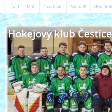
Úvod
Muži
Fotoalbum
Sponzoři
Historie 
Hokejový klub Čestice