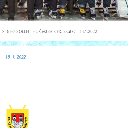
8.kolo OLLH - HC Čestice x HC Skuteč - 14.1.2022
18. 1. 2022