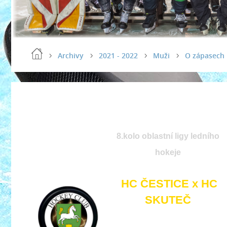
Archivy
2021 - 2022
Muži
O zápasech
8.kolo oblastní ligy ledního
hokeje
HC ČESTICE x HC
SKUTEČ