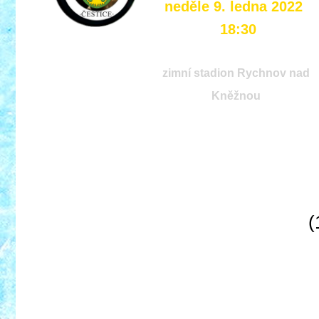
neděle 9. ledna 2022
18:30
zimní stadion Rychnov nad
Kněžnou
(