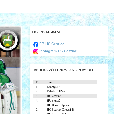
FB / INSTAGRAM
FB HC Čestice
Instagram HC Čestice
TABULKA VČLH 2025-2026 PLAY-OFF
P
Tým
1.
Litomyšl B
2.
Rebels Polička
3.
HC Čestice
4.
HC Skuteč
5.
HC Baroni Opočno
6.
HC Spartak Choceň B