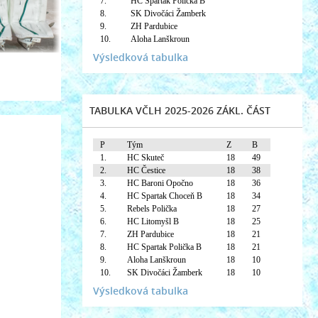
7.
HC Spartak Polička B
8.
SK Divočáci Žamberk
9.
ZH Pardubice
10.
Aloha Lanškroun
Výsledková tabulka
TABULKA VČLH 2025-2026 ZÁKL. ČÁST
P
Tým
Z
B
1.
HC Skuteč
18
49
2.
HC Čestice
18
38
3.
HC Baroni Opočno
18
36
4.
HC Spartak Choceň B
18
34
5.
Rebels Polička
18
27
6.
HC Litomyšl B
18
25
7.
ZH Pardubice
18
21
8.
HC Spartak Polička B
18
21
9.
Aloha Lanškroun
18
10
10.
SK Divočáci Žamberk
18
10
Výsledková tabulka