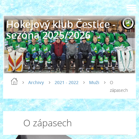
Hokejový klub Čestice -
sezóna 2025/2026
Archivy
2021 - 2022
Muži
O
zápasech
O zápasech