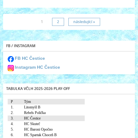
1
2
následující »
FB / INSTAGRAM
FB HC Čestice
Instagram HC Čestice
TABULKA VČLH 2025-2026 PLAY-OFF
P
Tým
1.
Litomyšl B
2.
Rebels Polička
3.
HC Čestice
4.
HC Skuteč
5.
HC Baroni Opočno
6.
HC Spartak Choceň B