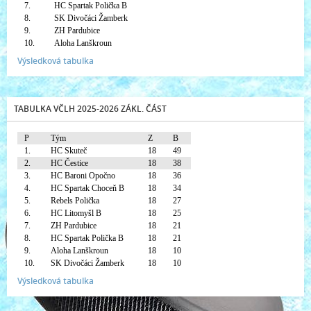
7.
HC Spartak Polička B
8.
SK Divočáci Žamberk
9.
ZH Pardubice
10.
Aloha Lanškroun
Výsledková tabulka
TABULKA VČLH 2025-2026 ZÁKL. ČÁST
P
Tým
Z
B
1.
HC Skuteč
18
49
2.
HC Čestice
18
38
3.
HC Baroni Opočno
18
36
4.
HC Spartak Choceň B
18
34
5.
Rebels Polička
18
27
6.
HC Litomyšl B
18
25
7.
ZH Pardubice
18
21
8.
HC Spartak Polička B
18
21
9.
Aloha Lanškroun
18
10
10.
SK Divočáci Žamberk
18
10
Výsledková tabulka