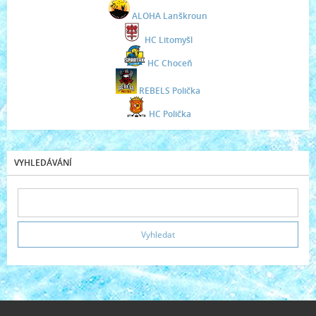
ALOHA Lanškroun
HC Litomyšl
HC Choceň
REBELS Polička
HC Polička
VYHLEDÁVÁNÍ