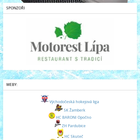
SPONZOŘI
WEBY:
Východočeská hokejová liga
SK Žamberk
HC BARONI Opočno
ZH Pardubice
HC Skuteč