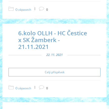
|
O zápasech
0
6.kolo OLLH - HC Čestice
x SK Žamberk -
21.11.2021
22. 11. 2021
Celý příspěvek
|
O zápasech
0