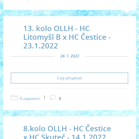
13. kolo OLLH - HC
Litomyšl B x HC Čestice -
23.1.2022
24. 1. 2022
Celý příspěvek
|
O zápasech
0
8.kolo OLLH - HC Čestice
x HC Skuteč - 14.1.2022