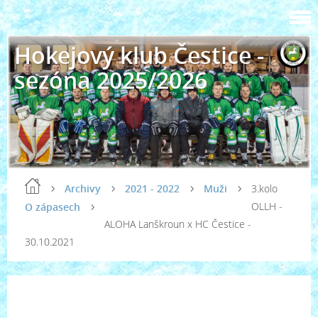
Hokejový klub Čestice -
sezóna 2025/2026
Archivy
2021 - 2022
Muži
3.kolo
OLLH -
O zápasech
ALOHA Lanškroun x HC Čestice -
30.10.2021