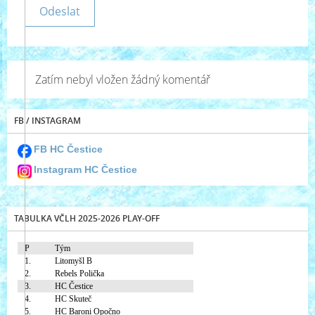
Zatím nebyl vložen žádný komentář
FB / INSTAGRAM
FB HC Čestice
Instagram HC Čestice
TABULKA VČLH 2025-2026 PLAY-OFF
P
Tým
1.
Litomyšl B
2.
Rebels Polička
3.
HC Čestice
4.
HC Skuteč
5.
HC Baroni Opočno