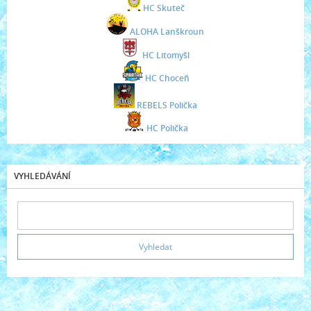
HC Skuteč
ALOHA Lanškroun
HC Litomyšl
HC Choceň
REBELS Polička
HC Polička
VYHLEDÁVÁNÍ