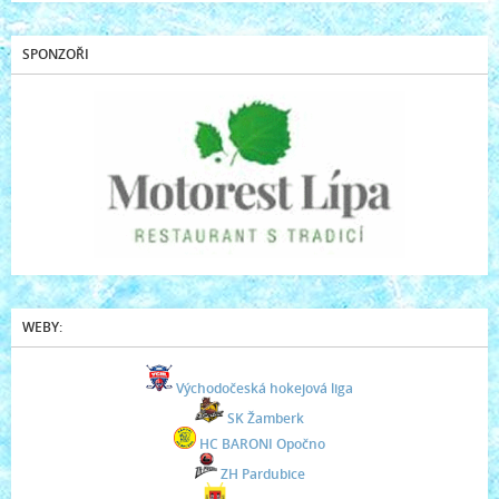
SPONZOŘI
WEBY:
Východočeská hokejová liga
SK Žamberk
HC BARONI Opočno
ZH Pardubice