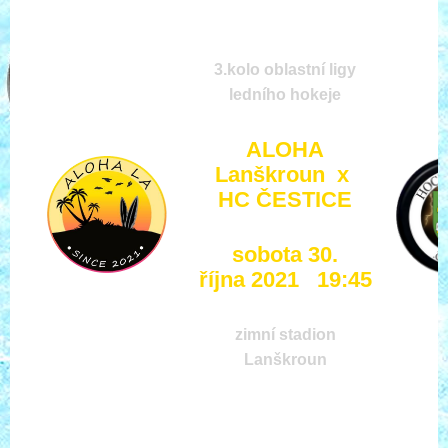
3.kolo oblastní ligy
ledního hokeje
ALOHA
Lanškroun x
HC ČESTICE
sobota 30.
října 2021 19:45
zimní stadion
Lanškroun