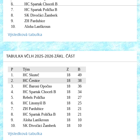
6.
HC Spartak Choceň B
7.
HC Spartak Polička B
8.
SK Divočáci Žamberk
9.
ZH Pardubice
10.
Aloha Lanškroun
Výsledková tabulka
TABULKA VČLH 2025-2026 ZÁKL. ČÁST
P
Tým
Z
B
1.
HC Skuteč
18
49
2.
HC Čestice
18
38
3.
HC Baroni Opočno
18
36
4.
HC Spartak Choceň B
18
34
5.
Rebels Polička
18
27
6.
HC Litomyšl B
18
25
7.
ZH Pardubice
18
21
8.
HC Spartak Polička B
18
21
9.
Aloha Lanškroun
18
10
10.
SK Divočáci Žamberk
18
10
Výsledková tabulka