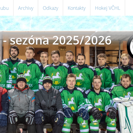
klubu
Archivy
Odkazy
Kontakty
Hokej VČHL
 - sezóna 2025/2026