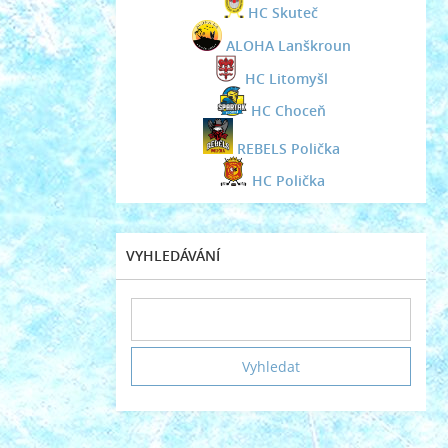
HC Skuteč
ALOHA Lanškroun
HC Litomyšl
HC Choceň
REBELS Polička
HC Polička
VYHLEDÁVÁNÍ