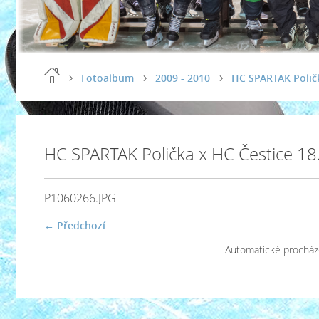
Fotoalbum
2009 - 2010
HC SPARTAK Poličk
HC SPARTAK Polička x HC Čestice 1
P1060266.JPG
← Předchozí
Automatické procház