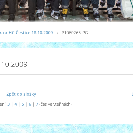
a x HC Čestice 18.10.2009
P1060266.JPG
8.10.2009
Zpět do složky
ení:
3
|
4
|
5
|
6
|
7
(čas ve vteřinách)