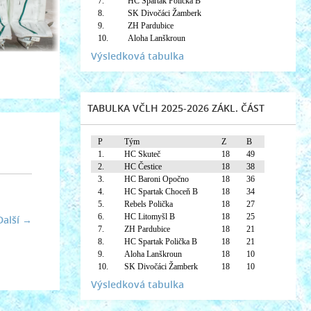
7.
HC Spartak Polička B
8.
SK Divočáci Žamberk
9.
ZH Pardubice
10.
Aloha Lanškroun
Výsledková tabulka
TABULKA VČLH 2025-2026 ZÁKL. ČÁST
P
Tým
Z
B
1.
HC Skuteč
18
49
2.
HC Čestice
18
38
3.
HC Baroni Opočno
18
36
4.
HC Spartak Choceň B
18
34
5.
Rebels Polička
18
27
6.
HC Litomyšl B
18
25
Další →
7.
ZH Pardubice
18
21
8.
HC Spartak Polička B
18
21
9.
Aloha Lanškroun
18
10
10.
SK Divočáci Žamberk
18
10
Výsledková tabulka