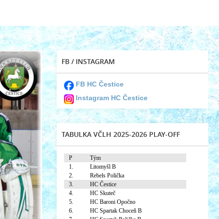
FB / INSTAGRAM
FB HC Čestice
Instagram HC Čestice
TABULKA VČLH 2025-2026 PLAY-OFF
P
Tým
1.
Litomyšl B
2.
Rebels Polička
3.
HC Čestice
4.
HC Skuteč
5.
HC Baroni Opočno
6.
HC Spartak Choceň B