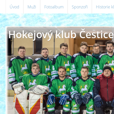
Úvod
Muži
Fotoalbum
Sponzoři
Historie 
Hokejový klub Čestice