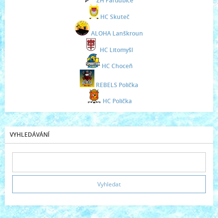
ZH Pardubice
HC Skuteč
ALOHA Lanškroun
HC Litomyšl
HC Choceň
REBELS Polička
HC Polička
VYHLEDÁVÁNÍ