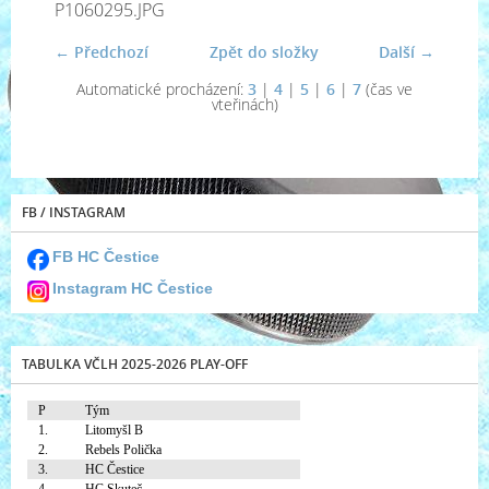
P1060295.JPG
← Předchozí
Zpět do složky
Další →
Automatické procházení:
3
|
4
|
5
|
6
|
7
(čas ve
vteřinách)
FB / INSTAGRAM
FB HC Čestice
Instagram HC Čestice
TABULKA VČLH 2025-2026 PLAY-OFF
P
Tým
1.
Litomyšl B
2.
Rebels Polička
3.
HC Čestice