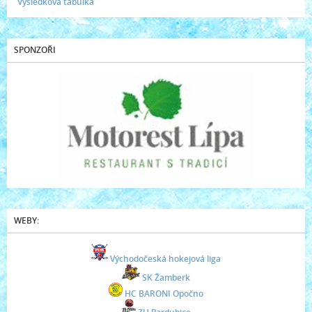
Výsledková tabulka
SPONZOŘI
WEBY:
Východočeská hokejová liga
SK Žamberk
HC BARONI Opočno