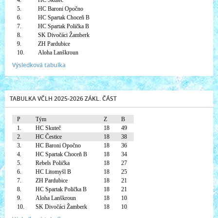
4.
HC Skuteč
5.
HC Baroni Opočno
6.
HC Spartak Choceň B
7.
HC Spartak Polička B
8.
SK Divočáci Žamberk
9.
ZH Pardubice
10.
Aloha Lanškroun
Výsledková tabulka
TABULKA VČLH 2025-2026 ZÁKL. ČÁST
P
Tým
Z
B
1.
HC Skuteč
18
49
2.
HC Čestice
18
38
3.
HC Baroni Opočno
18
36
4.
HC Spartak Choceň B
18
34
5.
Rebels Polička
18
27
6.
HC Litomyšl B
18
25
7.
ZH Pardubice
18
21
8.
HC Spartak Polička B
18
21
9.
Aloha Lanškroun
18
10
10.
SK Divočáci Žamberk
18
10