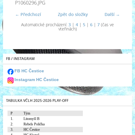
P1060296.JPG
← Předchozí
Zpět do složky
Další →
Automatické procházení:
3
|
4
|
5
|
6
|
7
(čas ve
vteřinách)
FB / INSTAGRAM
FB HC Čestice
Instagram HC Čestice
TABULKA VČLH 2025-2026 PLAY-OFF
P
Tým
1.
Litomyšl B
2.
Rebels Polička
3.
HC Čestice