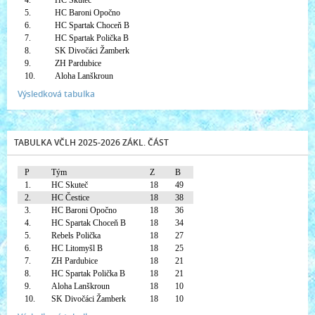
4.
HC Skuteč
5.
HC Baroni Opočno
6.
HC Spartak Choceň B
7.
HC Spartak Polička B
8.
SK Divočáci Žamberk
9.
ZH Pardubice
10.
Aloha Lanškroun
Výsledková tabulka
TABULKA VČLH 2025-2026 ZÁKL. ČÁST
P
Tým
Z
B
1.
HC Skuteč
18
49
2.
HC Čestice
18
38
3.
HC Baroni Opočno
18
36
4.
HC Spartak Choceň B
18
34
5.
Rebels Polička
18
27
6.
HC Litomyšl B
18
25
7.
ZH Pardubice
18
21
8.
HC Spartak Polička B
18
21
9.
Aloha Lanškroun
18
10
10.
SK Divočáci Žamberk
18
10