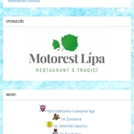
Výsledková tabulka
SPONZOŘI
WEBY:
Východočeská hokejová liga
SK Žamberk
HC BARONI Opočno