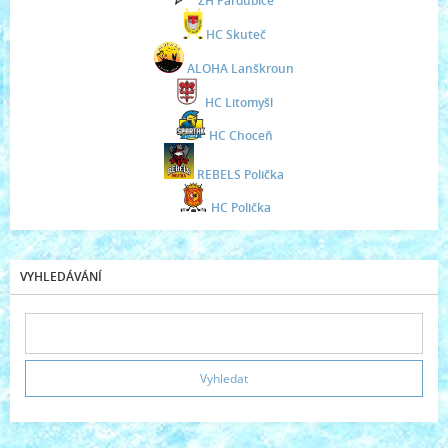
ZH Pardubice
HC Skuteč
ALOHA Lanškroun
HC Litomyšl
HC Choceň
REBELS Polička
HC Polička
VYHLEDÁVÁNÍ