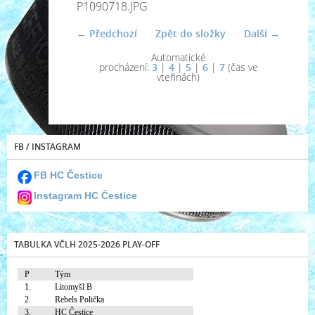
P1090718.JPG
← Předchozí
Zpět do složky
Další →
Automatické
procházení:
3
|
4
|
5
|
6
|
7
(čas ve
vteřinách)
FB / INSTAGRAM
FB HC Čestice
Instagram HC Čestice
TABULKA VČLH 2025-2026 PLAY-OFF
P
Tým
1.
Litomyšl B
2.
Rebels Polička
3.
HC Čestice