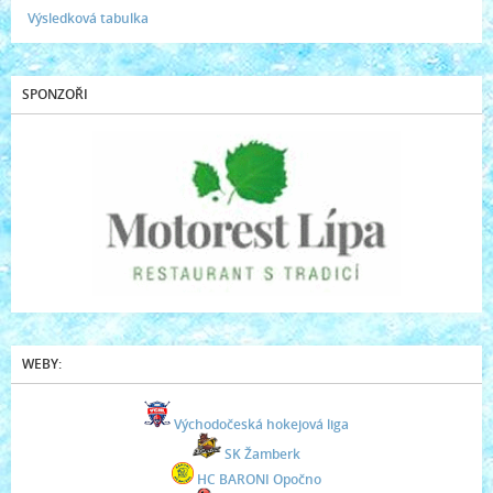
Výsledková tabulka
SPONZOŘI
WEBY:
Východočeská hokejová liga
SK Žamberk
HC BARONI Opočno