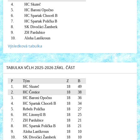
4.
HC Skuteč
5.
HC Baroni Opočno
6.
HC Spartak Choceň B
7.
HC Spartak Polička B
8.
SK Divočáci Žamberk
9.
ZH Pardubice
10.
Aloha Lanškroun
Výsledková tabulka
TABULKA VČLH 2025-2026 ZÁKL. ČÁST
P
Tým
Z
B
1.
HC Skuteč
18
49
2.
HC Čestice
18
38
3.
HC Baroni Opočno
18
36
4.
HC Spartak Choceň B
18
34
5.
Rebels Polička
18
27
6.
HC Litomyšl B
18
25
7.
ZH Pardubice
18
21
8.
HC Spartak Polička B
18
21
9.
Aloha Lanškroun
18
10
10.
SK Divočáci Žamberk
18
10