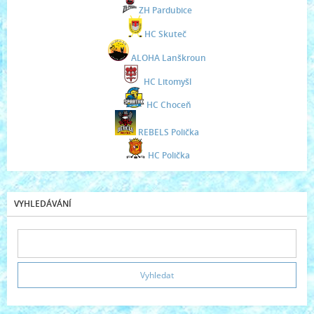
ZH Pardubice
HC Skuteč
ALOHA Lanškroun
HC Litomyšl
HC Choceň
REBELS Polička
HC Polička
VYHLEDÁVÁNÍ