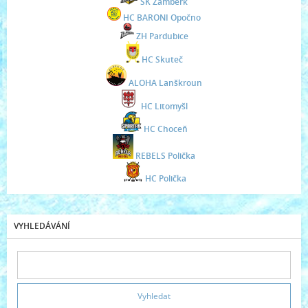
SK Žamberk
HC BARONI Opočno
ZH Pardubice
HC Skuteč
ALOHA Lanškroun
HC Litomyšl
HC Choceň
REBELS Polička
HC Polička
VYHLEDÁVÁNÍ