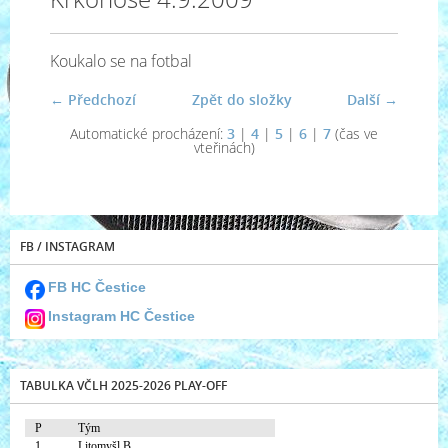
Koukalo se na fotbal
← Předchozí
Zpět do složky
Další →
Automatické procházení:
3
|
4
|
5
|
6
|
7
(čas ve
vteřinách)
FB / INSTAGRAM
FB HC Čestice
Instagram HC Čestice
TABULKA VČLH 2025-2026 PLAY-OFF
P
Tým
1.
Litomyšl B