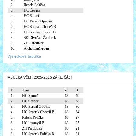
2.
Rebels Polička
3.
HC Čestice
4.
HC Skuteč
5.
HC Baroni Opočno
6.
HC Spartak Choceň B
7.
HC Spartak Polička B
8.
SK Divočáci Žamberk
9.
ZH Pardubice
10.
Aloha Lanškroun
Výsledková tabulka
TABULKA VČLH 2025-2026 ZÁKL. ČÁST
P
Tým
Z
B
1.
HC Skuteč
18
49
2.
HC Čestice
18
38
3.
HC Baroni Opočno
18
36
4.
HC Spartak Choceň B
18
34
5.
Rebels Polička
18
27
6.
HC Litomyšl B
18
25
7.
ZH Pardubice
18
21
8.
HC Spartak Polička B
18
21