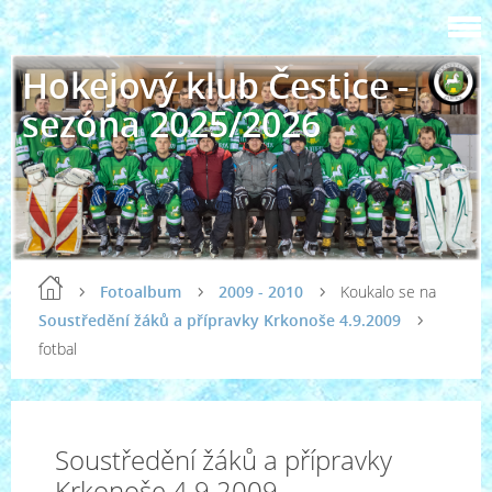
Hokejový klub Čestice -
sezóna 2025/2026
Fotoalbum
2009 - 2010
Koukalo se na
Soustředění žáků a přípravky Krkonoše 4.9.2009
fotbal
Soustředění žáků a přípravky
Krkonoše 4.9.2009