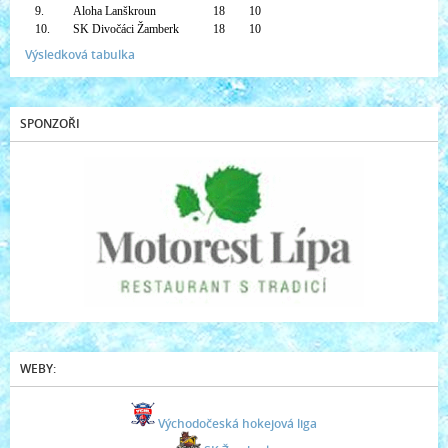
9.
Aloha Lanškroun
18
10
10.
SK Divočáci Žamberk
18
10
Výsledková tabulka
SPONZOŘI
WEBY:
Východočeská hokejová liga