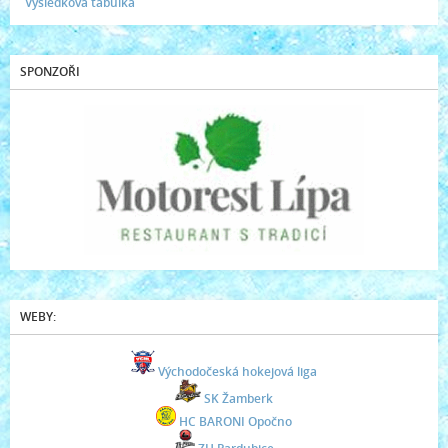
Výsledková tabulka
SPONZOŘI
WEBY:
Východočeská hokejová liga
SK Žamberk
HC BARONI Opočno