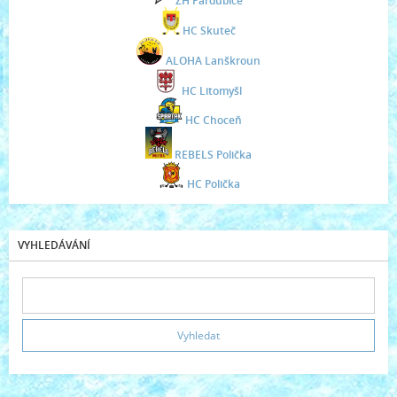
ZH Pardubice
HC Skuteč
ALOHA Lanškroun
HC Litomyšl
HC Choceň
REBELS Polička
HC Polička
VYHLEDÁVÁNÍ