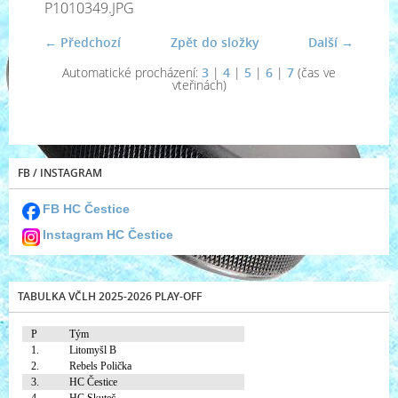
P1010349.JPG
← Předchozí
Zpět do složky
Další →
Automatické procházení:
3
|
4
|
5
|
6
|
7
(čas ve
vteřinách)
FB / INSTAGRAM
FB HC Čestice
Instagram HC Čestice
TABULKA VČLH 2025-2026 PLAY-OFF
P
Tým
1.
Litomyšl B
2.
Rebels Polička
3.
HC Čestice