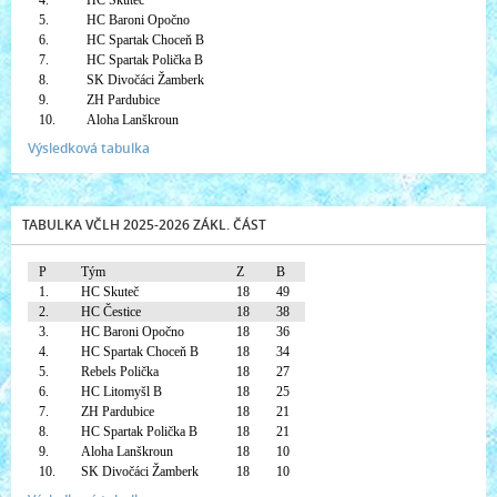
4.
HC Skuteč
5.
HC Baroni Opočno
6.
HC Spartak Choceň B
7.
HC Spartak Polička B
8.
SK Divočáci Žamberk
9.
ZH Pardubice
10.
Aloha Lanškroun
Výsledková tabulka
TABULKA VČLH 2025-2026 ZÁKL. ČÁST
P
Tým
Z
B
1.
HC Skuteč
18
49
2.
HC Čestice
18
38
3.
HC Baroni Opočno
18
36
4.
HC Spartak Choceň B
18
34
5.
Rebels Polička
18
27
6.
HC Litomyšl B
18
25
7.
ZH Pardubice
18
21
8.
HC Spartak Polička B
18
21
9.
Aloha Lanškroun
18
10
10.
SK Divočáci Žamberk
18
10