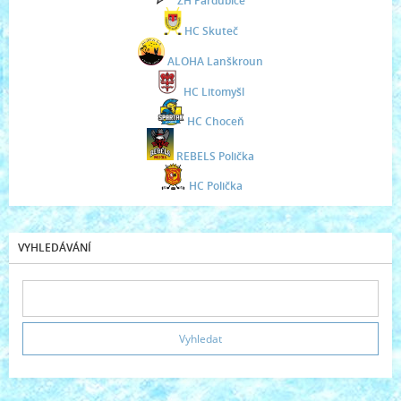
ZH Pardubice
HC Skuteč
ALOHA Lanškroun
HC Litomyšl
HC Choceň
REBELS Polička
HC Polička
VYHLEDÁVÁNÍ