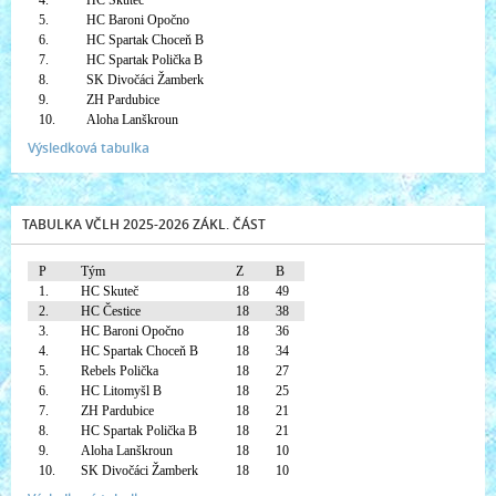
4.
HC Skuteč
5.
HC Baroni Opočno
6.
HC Spartak Choceň B
7.
HC Spartak Polička B
8.
SK Divočáci Žamberk
9.
ZH Pardubice
10.
Aloha Lanškroun
Výsledková tabulka
TABULKA VČLH 2025-2026 ZÁKL. ČÁST
P
Tým
Z
B
1.
HC Skuteč
18
49
2.
HC Čestice
18
38
3.
HC Baroni Opočno
18
36
4.
HC Spartak Choceň B
18
34
5.
Rebels Polička
18
27
6.
HC Litomyšl B
18
25
7.
ZH Pardubice
18
21
8.
HC Spartak Polička B
18
21
9.
Aloha Lanškroun
18
10
10.
SK Divočáci Žamberk
18
10