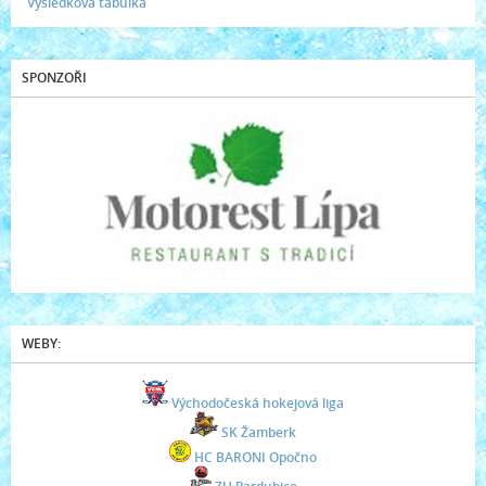
Výsledková tabulka
SPONZOŘI
WEBY:
Východočeská hokejová liga
SK Žamberk
HC BARONI Opočno