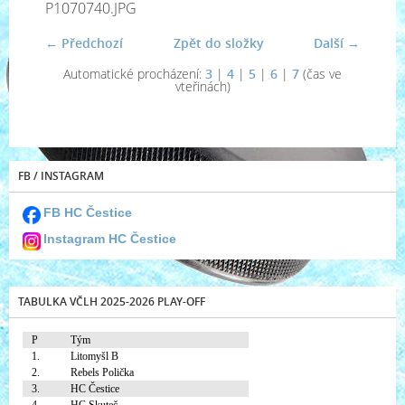
P1070740.JPG
← Předchozí
Zpět do složky
Další →
Automatické procházení:
3
|
4
|
5
|
6
|
7
(čas ve
vteřinách)
FB / INSTAGRAM
FB HC Čestice
Instagram HC Čestice
TABULKA VČLH 2025-2026 PLAY-OFF
P
Tým
1.
Litomyšl B
2.
Rebels Polička
3.
HC Čestice