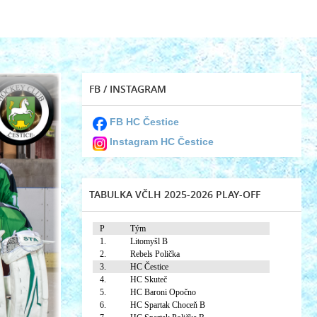
FB / INSTAGRAM
FB HC Čestice
Instagram HC Čestice
TABULKA VČLH 2025-2026 PLAY-OFF
P
Tým
1.
Litomyšl B
2.
Rebels Polička
3.
HC Čestice
4.
HC Skuteč
5.
HC Baroni Opočno
6.
HC Spartak Choceň B