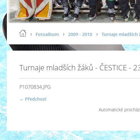
Fotoalbum
2009 - 2010
Turnaje mladších 
Turnaje mladších žáků - ČESTICE - 2
P1070834.JPG
← Předchozí
Automatické procház