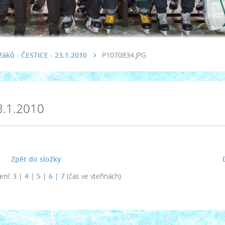
žáků - ČESTICE - 23.1.2010
P1070834.JPG
3.1.2010
Zpět do složky
ení:
3
|
4
|
5
|
6
|
7
(čas ve vteřinách)