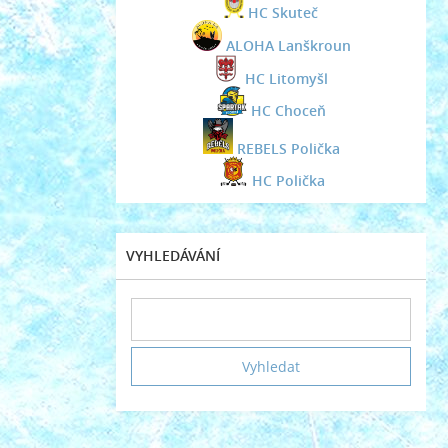
HC Skuteč
ALOHA Lanškroun
HC Litomyšl
HC Choceň
REBELS Polička
HC Polička
VYHLEDÁVÁNÍ