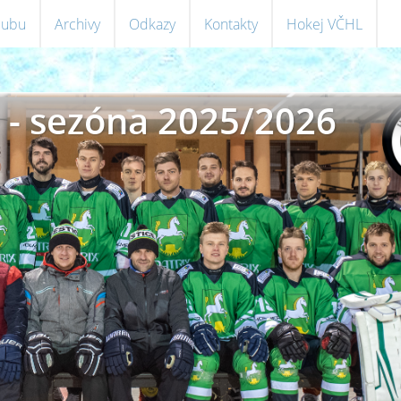
klubu
Archivy
Odkazy
Kontakty
Hokej VČHL
 - sezóna 2025/2026