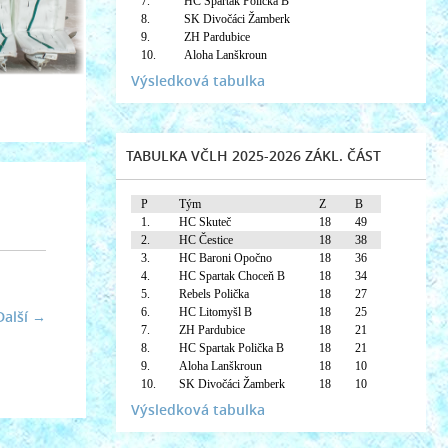
7.
HC Spartak Polička B
8.
SK Divočáci Žamberk
9.
ZH Pardubice
10.
Aloha Lanškroun
Výsledková tabulka
TABULKA VČLH 2025-2026 ZÁKL. ČÁST
P
Tým
Z
B
1.
HC Skuteč
18
49
2.
HC Čestice
18
38
3.
HC Baroni Opočno
18
36
4.
HC Spartak Choceň B
18
34
5.
Rebels Polička
18
27
6.
HC Litomyšl B
18
25
Další →
7.
ZH Pardubice
18
21
8.
HC Spartak Polička B
18
21
9.
Aloha Lanškroun
18
10
10.
SK Divočáci Žamberk
18
10
Výsledková tabulka