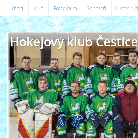
Úvod
Muži
Fotoalbum
Sponzoři
Historie 
Hokejový klub Čestice