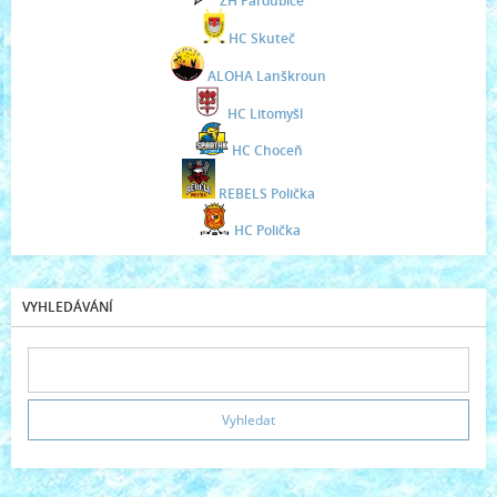
ZH Pardubice
HC Skuteč
ALOHA Lanškroun
HC Litomyšl
HC Choceň
REBELS Polička
HC Polička
VYHLEDÁVÁNÍ