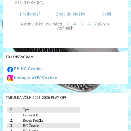
P1070933.JPG
← Předchozí
Zpět do složky
Další →
Automatické procházení:
3
|
4
|
5
|
6
|
7
(čas ve
vteřinách)
FB / INSTAGRAM
FB HC Čestice
Instagram HC Čestice
TABULKA VČLH 2025-2026 PLAY-OFF
P
Tým
1.
Litomyšl B
2.
Rebels Polička
3.
HC Čestice