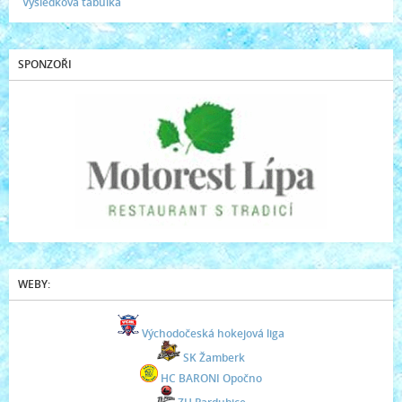
Výsledková tabulka
SPONZOŘI
WEBY:
Východočeská hokejová liga
SK Žamberk
HC BARONI Opočno