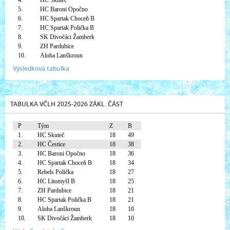
4.
HC Skuteč
5.
HC Baroni Opočno
6.
HC Spartak Choceň B
7.
HC Spartak Polička B
8.
SK Divočáci Žamberk
9.
ZH Pardubice
10.
Aloha Lanškroun
Výsledková tabulka
TABULKA VČLH 2025-2026 ZÁKL. ČÁST
P
Tým
Z
B
1.
HC Skuteč
18
49
2.
HC Čestice
18
38
3.
HC Baroni Opočno
18
36
4.
HC Spartak Choceň B
18
34
5.
Rebels Polička
18
27
6.
HC Litomyšl B
18
25
7.
ZH Pardubice
18
21
8.
HC Spartak Polička B
18
21
9.
Aloha Lanškroun
18
10
10.
SK Divočáci Žamberk
18
10