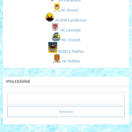
ZH Pardubice
HC Skuteč
ALOHA Lanškroun
HC Litomyšl
HC Choceň
REBELS Polička
HC Polička
VYHLEDÁVÁNÍ