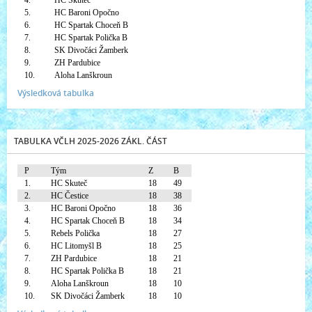
4.
HC Skuteč
5.
HC Baroni Opočno
6.
HC Spartak Choceň B
7.
HC Spartak Polička B
8.
SK Divočáci Žamberk
9.
ZH Pardubice
10.
Aloha Lanškroun
Výsledková tabulka
TABULKA VČLH 2025-2026 ZÁKL. ČÁST
P
Tým
Z
B
1.
HC Skuteč
18
49
2.
HC Čestice
18
38
3.
HC Baroni Opočno
18
36
4.
HC Spartak Choceň B
18
34
5.
Rebels Polička
18
27
6.
HC Litomyšl B
18
25
7.
ZH Pardubice
18
21
8.
HC Spartak Polička B
18
21
9.
Aloha Lanškroun
18
10
10.
SK Divočáci Žamberk
18
10