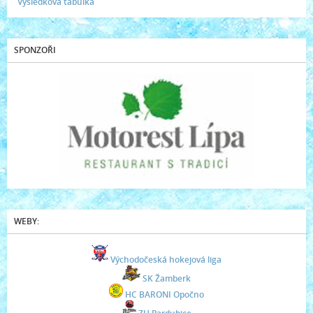
Výsledková tabulka
SPONZOŘI
WEBY:
Východočeská hokejová liga
SK Žamberk
HC BARONI Opočno