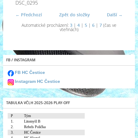
DSC_0295
← Předchozí
Zpět do složky
Další →
Automatické procházení:
3
|
4
|
5
|
6
|
7
(čas ve
vteřinách)
FB / INSTAGRAM
FB HC Čestice
Instagram HC Čestice
TABULKA VČLH 2025-2026 PLAY-OFF
P
Tým
1.
Litomyšl B
2.
Rebels Polička
3.
HC Čestice