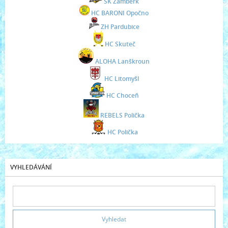
SK Žamberk
HC BARONI Opočno
ZH Pardubice
HC Skuteč
ALOHA Lanškroun
HC Litomyšl
HC Choceň
REBELS Polička
HC Polička
VYHLEDÁVÁNÍ