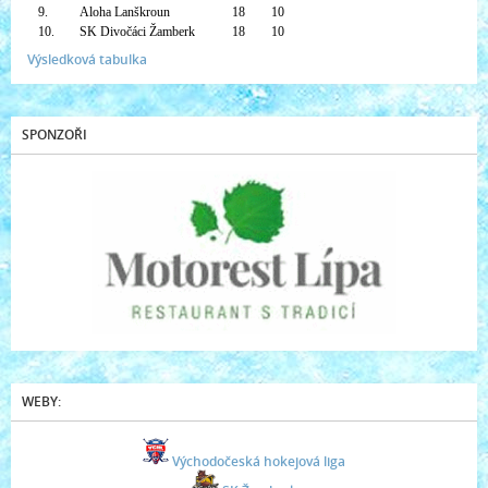
9.
Aloha Lanškroun
18
10
10.
SK Divočáci Žamberk
18
10
Výsledková tabulka
SPONZOŘI
WEBY:
Východočeská hokejová liga