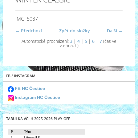
IMG_5087
← Předchozí
Zpět do složky
Další →
Automatické procházení:
3
|
4
|
5
|
6
|
7
(čas ve
vteřinách)
FB / INSTAGRAM
FB HC Čestice
Instagram HC Čestice
TABULKA VČLH 2025-2026 PLAY-OFF
P
Tým
1.
Litomyšl B