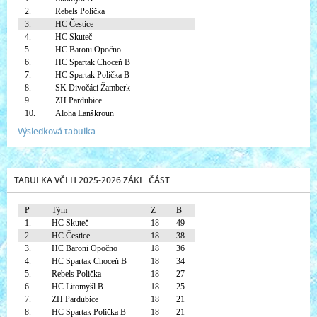
2.
Rebels Polička
3.
HC Čestice
4.
HC Skuteč
5.
HC Baroni Opočno
6.
HC Spartak Choceň B
7.
HC Spartak Polička B
8.
SK Divočáci Žamberk
9.
ZH Pardubice
10.
Aloha Lanškroun
Výsledková tabulka
TABULKA VČLH 2025-2026 ZÁKL. ČÁST
P
Tým
Z
B
1.
HC Skuteč
18
49
2.
HC Čestice
18
38
3.
HC Baroni Opočno
18
36
4.
HC Spartak Choceň B
18
34
5.
Rebels Polička
18
27
6.
HC Litomyšl B
18
25
7.
ZH Pardubice
18
21
8.
HC Spartak Polička B
18
21